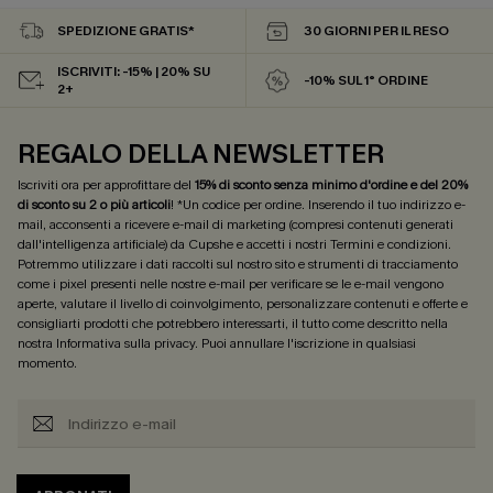
SPEDIZIONE GRATIS*
30 GIORNI PER IL RESO
ISCRIVITI: -15% | 20% SU
-10% SUL 1° ORDINE
2+
REGALO DELLA NEWSLETTER
Iscriviti ora per approfittare del
15% di sconto senza minimo d'ordine e del 20%
di sconto su 2 o più articoli
! *Un codice per ordine. Inserendo il tuo indirizzo e-
mail, acconsenti a ricevere e-mail di marketing (compresi contenuti generati
dall'intelligenza artificiale) da Cupshe e accetti i nostri
Termini e condizioni
.
Potremmo utilizzare i dati raccolti sul nostro sito e strumenti di tracciamento
come i pixel presenti nelle nostre e-mail per verificare se le e-mail vengono
aperte, valutare il livello di coinvolgimento, personalizzare contenuti e offerte e
consigliarti prodotti che potrebbero interessarti, il tutto come descritto nella
nostra
Informativa sulla privacy
. Puoi annullare l'iscrizione in qualsiasi
momento.