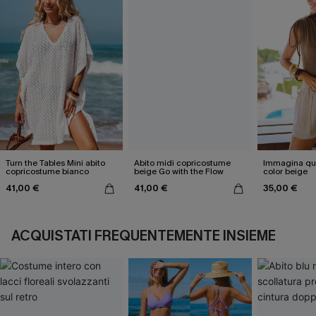
Turn the Tables Mini abito
Abito midi copricostume
Immagina que
copricostume bianco
beige Go with the Flow
color beige
41,00 €
41,00 €
35,00 €
ACQUISTATI FREQUENTEMENTE INSIEME