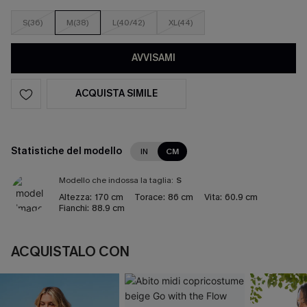
S(36)
M(38)
L(40/42)
XL(44)
AVVISAMI
ACQUISTA SIMILE
Statistiche del modello
IN
CM
Modello che indossa la taglia:
S
Altezza:
170 cm
Torace:
86 cm
Vita:
60.9 cm
Fianchi:
88.9 cm
ACQUISTALO CON