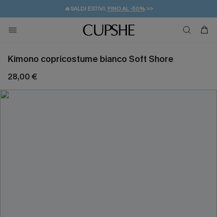
🔥SALDI ESTIVI:
FINO AL -50%
>>
💌REGALO PER I NUOVI: 20% DI SCONTO*
🚚SPEDIZIONE GRATUITA DA 49€
Kimono copricostume bianco Soft Shore
28,00 €