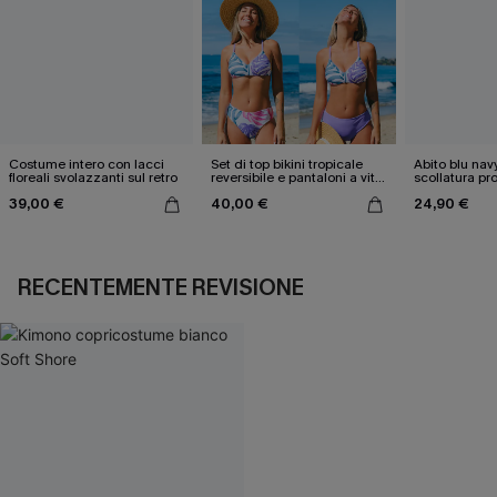
Costume intero con lacci
Set di top bikini tropicale
Abito blu nav
floreali svolazzanti sul retro
reversibile e pantaloni a vita
scollatura pr
media
cintura doppi
39,00 €
40,00 €
24,90 €
RECENTEMENTE REVISIONE