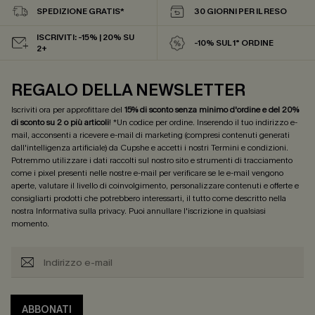
SPEDIZIONE GRATIS*
30 GIORNI PER IL RESO
ISCRIVITI: -15% | 20% SU
-10% SUL 1° ORDINE
2+
REGALO DELLA NEWSLETTER
Iscriviti ora per approfittare del
15% di sconto senza minimo d'ordine e del 20%
di sconto su 2 o più articoli
! *Un codice per ordine. Inserendo il tuo indirizzo e-
mail, acconsenti a ricevere e-mail di marketing (compresi contenuti generati
dall'intelligenza artificiale) da Cupshe e accetti i nostri
Termini e condizioni
.
Potremmo utilizzare i dati raccolti sul nostro sito e strumenti di tracciamento
come i pixel presenti nelle nostre e-mail per verificare se le e-mail vengono
aperte, valutare il livello di coinvolgimento, personalizzare contenuti e offerte e
consigliarti prodotti che potrebbero interessarti, il tutto come descritto nella
nostra
Informativa sulla privacy
. Puoi annullare l'iscrizione in qualsiasi
momento.
ABBONATI