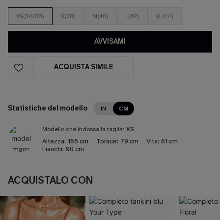
XS(34/36)
S(38)
M(40)
L(42)
XL(44)
AVVISAMI
ACQUISTA SIMILE
Statistiche del modello
IN
CM
Modello che indossa la taglia:
XS
Altezza:
165 cm
Torace:
79 cm
Vita:
61 cm
Fianchi:
90 cm
ACQUISTALO CON