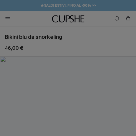
🔥SALDI ESTIVI:
FINO AL -50%
>>
💌REGALO PER I NUOVI: 20% DI SCONTO*
🚚SPEDIZIONE GRATUITA DA 49€
Bikini blu da snorkeling
46,00 €