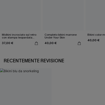
Midkini incrociato sul retro
Completo bikini marrone
Bikini color 
con stampa leopardata
Under Your Skin
40,00 €
classica e set a vita alta
37,00 €
40,00 €
RECENTEMENTE REVISIONE