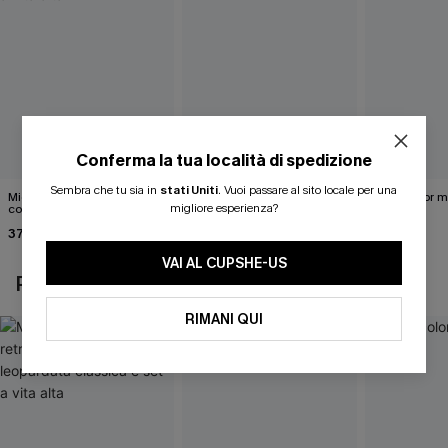
Conferma la tua località di spedizione
Sembra che tu sia in
stati Uniti
.
Vuoi passare al sito locale per una
Midkini incrociato sul retro
Completo bikini marrone
Bikini color 
migliore esperienza?
con stampa leopardata
Under Your Skin
40,00 €
classica e set a vita alta
37,00 €
40,00 €
VAI AL CUPSHE-US
POTREBBE INTERESSARTI ANCHE
RIMANI QUI