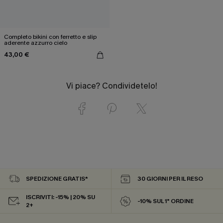
Completo bikini con ferretto e slip
aderente azzurro cielo
43,00 €
Vi piace? Condividetelo!
SPEDIZIONE GRATIS*
30 GIORNI PER IL RESO
ISCRIVITI: -15% | 20% SU
-10% SUL 1° ORDINE
2+