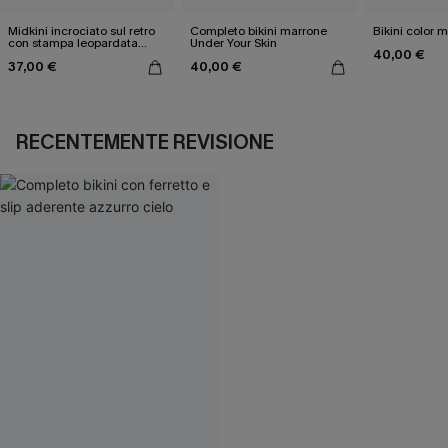
Midkini incrociato sul retro
Completo bikini marrone
Bikini color 
con stampa leopardata
Under Your Skin
40,00 €
classica e set a vita alta
37,00 €
40,00 €
RECENTEMENTE REVISIONE