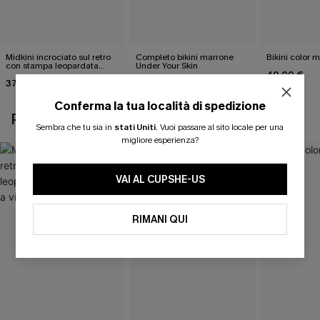
Midkini incrociato sul retro
Completo bikini marrone
Bikini color 
con stampa leopardata
Under Your Skin
40,00 €
classica e set a vita alta
37,00 €
40,00 €
Conferma la tua località di spedizione
POTREBBE INTERESSARTI ANCHE
Sembra che tu sia in
stati Uniti
.
Vuoi passare al sito locale per una
migliore esperienza?
VAI AL CUPSHE-US
RIMANI QUI