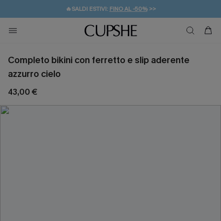
🔥SALDI ESTIVI:
FINO AL -50%
>>
💌REGALO PER I NUOVI: 20% DI SCONTO*
🚚SPEDIZIONE GRATUITA DA 49€
Completo bikini con ferretto e slip aderente
azzurro cielo
43,00 €