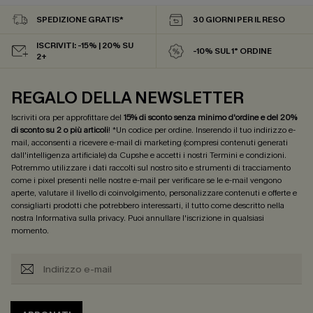
SPEDIZIONE GRATIS*
30 GIORNI PER IL RESO
ISCRIVITI: -15% | 20% SU
-10% SUL 1° ORDINE
2+
REGALO DELLA NEWSLETTER
Iscriviti ora per approfittare del
15% di sconto senza minimo d'ordine e del 20%
di sconto su 2 o più articoli
! *Un codice per ordine. Inserendo il tuo indirizzo e-
mail, acconsenti a ricevere e-mail di marketing (compresi contenuti generati
dall'intelligenza artificiale) da Cupshe e accetti i nostri
Termini e condizioni
.
Potremmo utilizzare i dati raccolti sul nostro sito e strumenti di tracciamento
come i pixel presenti nelle nostre e-mail per verificare se le e-mail vengono
aperte, valutare il livello di coinvolgimento, personalizzare contenuti e offerte e
consigliarti prodotti che potrebbero interessarti, il tutto come descritto nella
nostra
Informativa sulla privacy
. Puoi annullare l'iscrizione in qualsiasi
momento.