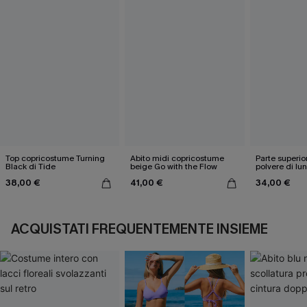
Top copricostume Turning
Abito midi copricostume
Parte superi
Black di Tide
beige Go with the Flow
polvere di lu
38,00 €
41,00 €
34,00 €
ACQUISTATI FREQUENTEMENTE INSIEME