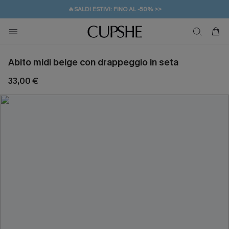
🔥SALDI ESTIVI:
FINO AL -50%
>>
💌REGALO PER I NUOVI: 20% DI SCONTO*
🚚SPEDIZIONE GRATUITA DA 49€
Abito midi beige con drappeggio in seta
33,00 €