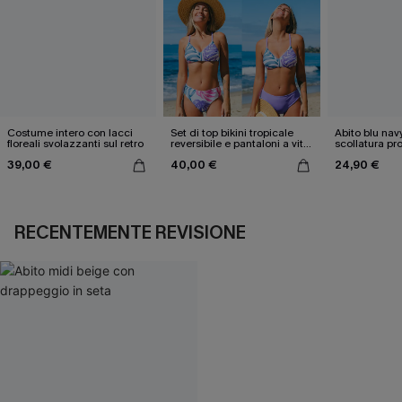
Costume intero con lacci
Set di top bikini tropicale
Abito blu nav
floreali svolazzanti sul retro
reversibile e pantaloni a vita
scollatura pr
media
cintura doppi
39,00 €
40,00 €
24,90 €
RECENTEMENTE REVISIONE