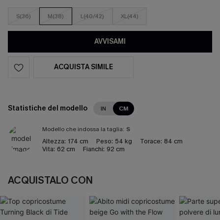
S(36)
M(38)
L(40/42)
XL(44)
AVVISAMI
ACQUISTA SIMILE
Statistiche del modello
IN
CM
Modello che indossa la taglia:
S
Altezza:
174 cm
Peso:
54 kg
Torace:
84 cm
Vita:
62 cm
Fianchi:
92 cm
ACQUISTALO CON