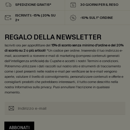
SPEDIZIONE GRATIS*
30 GIORNI PER IL RESO
ISCRIVITI: -15% | 20% SU
-10% SUL 1° ORDINE
2+
REGALO DELLA NEWSLETTER
Iscriviti ora per approfittare del
15% di sconto senza minimo d'ordine e del 20%
di sconto su 2 o più articoli
! *Un codice per ordine. Inserendo il tuo indirizzo e-
mail, acconsenti a ricevere e-mail di marketing (compresi contenuti generati
dall'intelligenza artificiale) da Cupshe e accetti i nostri
Termini e condizioni
.
Potremmo utilizzare i dati raccolti sul nostro sito e strumenti di tracciamento
come i pixel presenti nelle nostre e-mail per verificare se le e-mail vengono
aperte, valutare il livello di coinvolgimento, personalizzare contenuti e offerte e
consigliarti prodotti che potrebbero interessarti, il tutto come descritto nella
nostra
Informativa sulla privacy
. Puoi annullare l'iscrizione in qualsiasi
momento.
ABBONATI