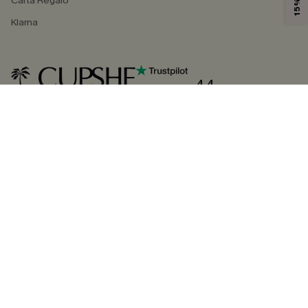
Carta Regalo
Klarna
4.4
SEGUICI SU
©2026 CUPSHE ITALIA
Informativa sulla privacy
|
Termini e condizioni
Gestione dei cookie