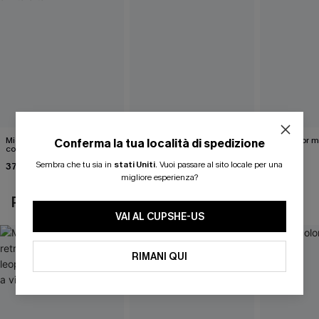
Midkini incrociato sul retro
Completo bikini marrone
Bikini color 
Conferma la tua località di spedizione
con stampa leopardata
Under Your Skin
40,00 €
classica e set a vita alta
Sembra che tu sia in
stati Uniti
.
Vuoi passare al sito locale per una
37,00 €
40,00 €
migliore esperienza?
POTREBBE INTERESSARTI ANCHE
VAI AL CUPSHE-US
RIMANI QUI