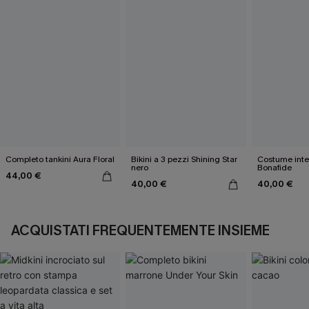
Completo tankini Aura Floral
Bikini a 3 pezzi Shining Star
Costume inte
nero
Bonafide
44,00 €
40,00 €
40,00 €
ACQUISTATI FREQUENTEMENTE INSIEME