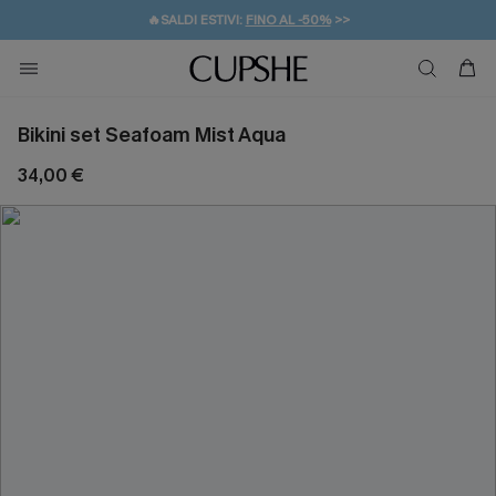
🔥SALDI ESTIVI:
FINO AL -50%
>>
💌REGALO PER I NUOVI: 20% DI SCONTO*
🚚SPEDIZIONE GRATUITA DA 49€
Bikini set Seafoam Mist Aqua
34,00 €