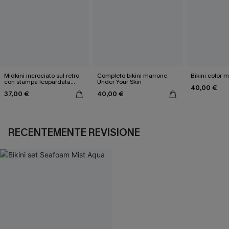
Midkini incrociato sul retro
Completo bikini marrone
Bikini color 
con stampa leopardata
Under Your Skin
40,00 €
classica e set a vita alta
37,00 €
40,00 €
RECENTEMENTE REVISIONE