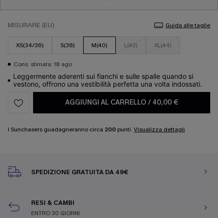
MISURARE (EU)
Guida alle taglie
XS(34/36)
S(38)
M(40)
L(42)
XL(44)
Cons. stimata: 18 ago
Leggermente aderenti sui fianchi e sulle spalle quando si
vestono, offrono una vestibilità perfetta una volta indossati.
AGGIUNGI AL CARRELLO
/
40,00 €
I Sunchasers guadagneranno circa
200
punti.
Visualizza dettagli
SPEDIZIONE GRATUITA DA 49€
RESI & CAMBI
ENTRO 30 GIORNI