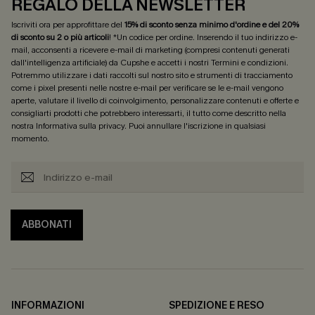
REGALO DELLA NEWSLETTER
Iscriviti ora per approfittare del
15% di sconto senza minimo d'ordine e del 20%
di sconto su 2 o più articoli
! *Un codice per ordine. Inserendo il tuo indirizzo e-
mail, acconsenti a ricevere e-mail di marketing (compresi contenuti generati
dall'intelligenza artificiale) da Cupshe e accetti i nostri
Termini e condizioni
.
Potremmo utilizzare i dati raccolti sul nostro sito e strumenti di tracciamento
come i pixel presenti nelle nostre e-mail per verificare se le e-mail vengono
aperte, valutare il livello di coinvolgimento, personalizzare contenuti e offerte e
consigliarti prodotti che potrebbero interessarti, il tutto come descritto nella
nostra
Informativa sulla privacy
. Puoi annullare l'iscrizione in qualsiasi
momento.
ABBONATI
INFORMAZIONI
SPEDIZIONE E RESO