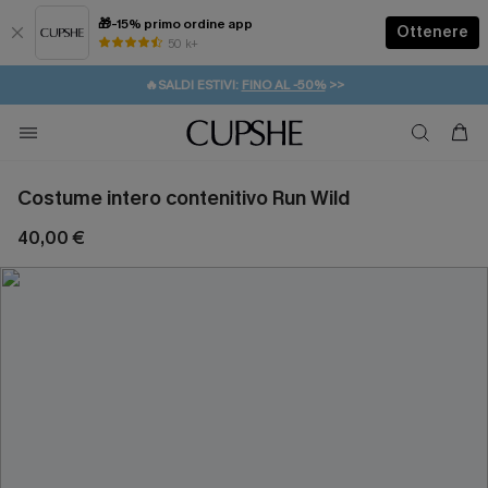
🎁-15% primo ordine app
Ottenere
50 k+
⚡️-15% SUGLI ESSENZIALI DA VACANZA |
ACQUISTA
🔥SALDI ESTIVI:
FINO AL -50%
>>
💌REGALO PER I NUOVI: 20% DI SCONTO*
🚚SPEDIZIONE GRATUITA DA 49€
Costume intero contenitivo Run Wild
40,00 €