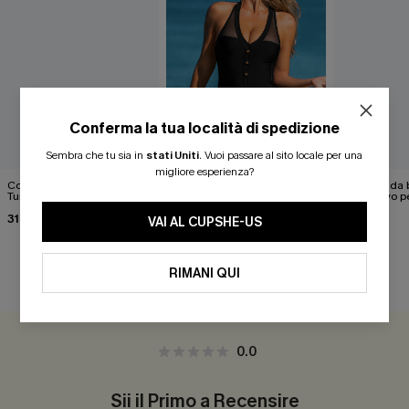
Conferma la tua località di spedizione
Sembra che tu sia in
stati Uniti
.
Vuoi passare al sito locale per una
migliore esperienza?
Costume intero Sienna Sun
Costume intero contenitivo
Costume da b
Tummy Control
per tutti i giorni
contenitivo p
privata
31,00 €
40,00 €
42,00 €
39,00 €
VAI AL CUPSHE-US
RIMANI QUI
RECENSIONI DEI CLIENTI
0.0
Sii il Primo a Recensire