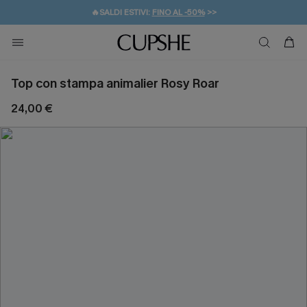
🔥SALDI ESTIVI:
FINO AL -50%
>>
💌REGALO PER I NUOVI: 20% DI SCONTO*
🚚SPEDIZIONE GRATUITA DA 49€
Top con stampa animalier Rosy Roar
24,00 €