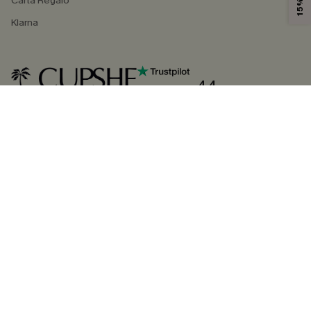
Carta Regalo
Klarna
4.4
SEGUICI SU
©2026 CUPSHE ITALIA
Informativa sulla privacy
|
Termini e condizioni
Gestione dei cookie