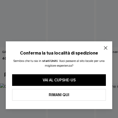
Gilet bianco Wrap It Up
Abito maglione marrone
Maglione ner
Conferma la tua località di spedizione
tinta unita
Road"
40,00 €
Sembra che tu sia in
stati Uniti
.
Vuoi passare al sito locale per una
46,00 €
40,00 €
migliore esperienza?
POTREBBE INTERESSARTI ANCHE
VAI AL CUPSHE-US
RIMANI QUI