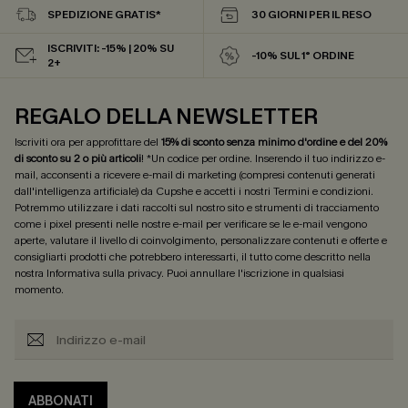
SPEDIZIONE GRATIS*
30 GIORNI PER IL RESO
ISCRIVITI: -15% | 20% SU
-10% SUL 1° ORDINE
2+
REGALO DELLA NEWSLETTER
Iscriviti ora per approfittare del
15% di sconto senza minimo d'ordine e del 20%
di sconto su 2 o più articoli
! *Un codice per ordine. Inserendo il tuo indirizzo e-
mail, acconsenti a ricevere e-mail di marketing (compresi contenuti generati
dall'intelligenza artificiale) da Cupshe e accetti i nostri
Termini e condizioni
.
Potremmo utilizzare i dati raccolti sul nostro sito e strumenti di tracciamento
come i pixel presenti nelle nostre e-mail per verificare se le e-mail vengono
aperte, valutare il livello di coinvolgimento, personalizzare contenuti e offerte e
consigliarti prodotti che potrebbero interessarti, il tutto come descritto nella
nostra
Informativa sulla privacy
. Puoi annullare l'iscrizione in qualsiasi
momento.
ABBONATI