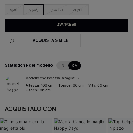
S(36)
M(38)
L(40/42)
XL(44)
AVVISAMI
ACQUISTA SIMILE
Statistiche del modello
IN
CM
Modello che indossa la taglia:
S
Altezza:
168 cm
Torace:
86 cm
Vita:
66 cm
Fianchi:
86 cm
ACQUISTALO CON