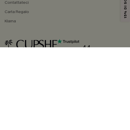
15% DI SCONTO
Contattateci
Carta Regalo
Klarna
4.4
SEGUICI SU
©2026 CUPSHE ITALIA
Informativa sulla privacy
|
Termini e condizioni
Gestione dei cookie