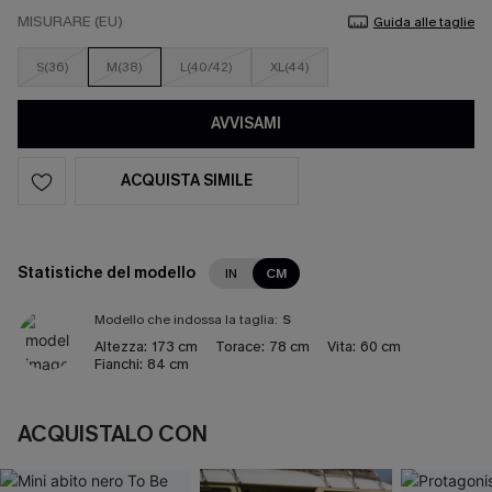
MISURARE (EU)
Guida alle taglie
S(36)
M(38)
L(40/42)
XL(44)
AVVISAMI
ACQUISTA SIMILE
Statistiche del modello
IN
CM
Modello che indossa la taglia:
S
Altezza:
173 cm
Torace:
78 cm
Vita:
60 cm
Fianchi:
84 cm
ACQUISTALO CON