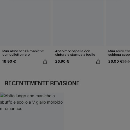
Mini abito senza maniche
Abito monospalla con
Mini abito con
con colletto nero
cintura e stampa a foglie
schiena scop
18,90 €
26,90 €
26,00 €
33,
RECENTEMENTE REVISIONE