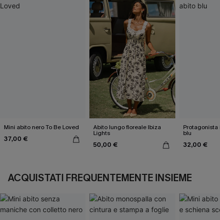
Mini abito nero To Be Loved
Abito lungo floreale Ibiza
Protagonista 
Lights
blu
37,00 €
50,00 €
32,00 €
ACQUISTATI FREQUENTEMENTE INSIEME