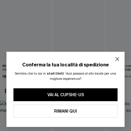
Conferma la tua località di spedizione
Mini abito senza maniche
Abito monospalla con
Mini abito con
con colletto nero
cintura e stampa a foglie
schiena scop
Sembra che tu sia in
stati Uniti
.
Vuoi passare al sito locale per una
18,90 €
26,90 €
26,00 €
33,
migliore esperienza?
POTREBBE INTERESSARTI ANCHE
VAI AL CUPSHE-US
RIMANI QUI