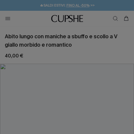
🔥SALDI ESTIVI:
FINO AL -50%
>>
💌REGALO PER I NUOVI: 20% DI SCONTO*
🚚SPEDIZIONE GRATUITA DA 49€
Abito lungo con maniche a sbuffo e scollo a V
giallo morbido e romantico
40,00 €