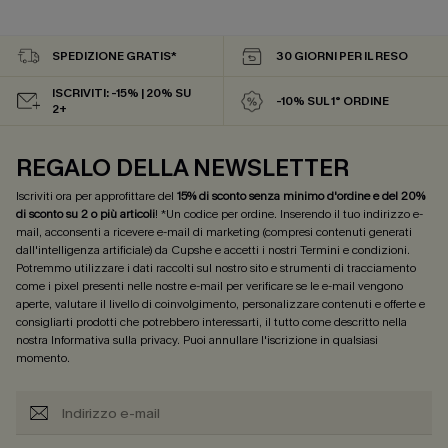
SPEDIZIONE GRATIS*
30 GIORNI PER IL RESO
ISCRIVITI: -15% | 20% SU
-10% SUL 1° ORDINE
2+
REGALO DELLA NEWSLETTER
Iscriviti ora per approfittare del
15% di sconto senza minimo d'ordine e del 20%
di sconto su 2 o più articoli
! *Un codice per ordine. Inserendo il tuo indirizzo e-
mail, acconsenti a ricevere e-mail di marketing (compresi contenuti generati
dall'intelligenza artificiale) da Cupshe e accetti i nostri
Termini e condizioni
.
Potremmo utilizzare i dati raccolti sul nostro sito e strumenti di tracciamento
come i pixel presenti nelle nostre e-mail per verificare se le e-mail vengono
aperte, valutare il livello di coinvolgimento, personalizzare contenuti e offerte e
consigliarti prodotti che potrebbero interessarti, il tutto come descritto nella
nostra
Informativa sulla privacy
. Puoi annullare l'iscrizione in qualsiasi
momento.