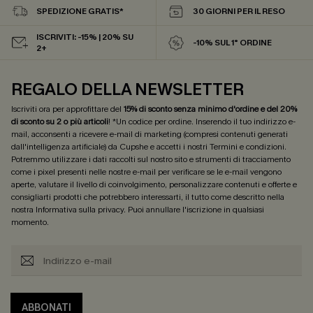
SPEDIZIONE GRATIS*
30 GIORNI PER IL RESO
ISCRIVITI: -15% | 20% SU
-10% SUL 1° ORDINE
2+
REGALO DELLA NEWSLETTER
Iscriviti ora per approfittare del
15% di sconto senza minimo d'ordine e del 20%
di sconto su 2 o più articoli
! *Un codice per ordine. Inserendo il tuo indirizzo e-
mail, acconsenti a ricevere e-mail di marketing (compresi contenuti generati
dall'intelligenza artificiale) da Cupshe e accetti i nostri
Termini e condizioni
.
Potremmo utilizzare i dati raccolti sul nostro sito e strumenti di tracciamento
come i pixel presenti nelle nostre e-mail per verificare se le e-mail vengono
aperte, valutare il livello di coinvolgimento, personalizzare contenuti e offerte e
consigliarti prodotti che potrebbero interessarti, il tutto come descritto nella
nostra
Informativa sulla privacy
. Puoi annullare l'iscrizione in qualsiasi
momento.
ABBONATI