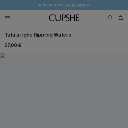
🔥SALDI ESTIVI:
FINO AL -50%
>>
💌REGALO PER I NUOVI: 20% DI SCONTO*
🚚SPEDIZIONE GRATUITA DA 49€
Tuta a righe Rippling Waters
27,00 €