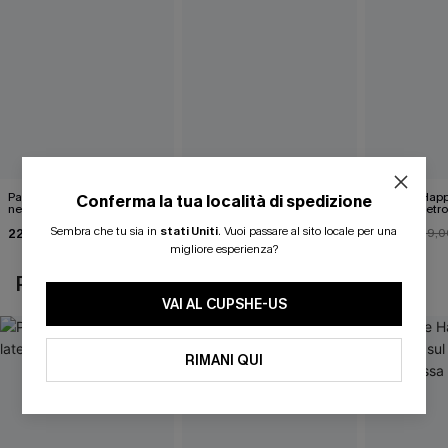
Pareo midi con lacci laterali
Top monospalla e bikini
Release Happ
Conferma la tua località di spedizione
neri
hipster Hazy Tenderness
lacci sul retro
Flower
bassa
Sembra che tu sia in
stati Uniti
.
Vuoi passare al sito locale per una
22,00 €
35,00 €
31,00 €
24,00 €
39,0
migliore esperienza?
POTREBBE INTERESSARTI ANCHE
VAI AL CUPSHE-US
RIMANI QUI