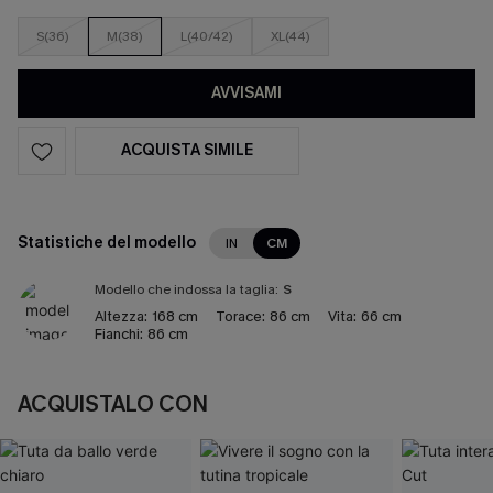
S(36)
M(38)
L(40/42)
XL(44)
AVVISAMI
ACQUISTA SIMILE
Statistiche del modello
IN
CM
Modello che indossa la taglia:
S
Altezza:
168 cm
Torace:
86 cm
Vita:
66 cm
Fianchi:
86 cm
ACQUISTALO CON