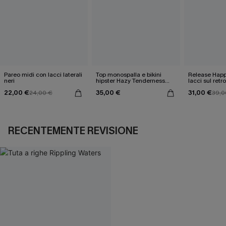
Pareo midi con lacci laterali
Top monospalla e bikini
Release Happ
neri
hipster Hazy Tenderness
lacci sul retro
Flower
bassa
22,00 €
35,00 €
31,00 €
24,00 €
39,0
RECENTEMENTE REVISIONE