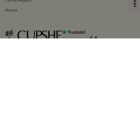
Carta Regalo
Klarna
4.4
SEGUICI SU
©2026 CUPSHE ITALIA
Informativa sulla privacy
|
Termini e condizioni
Gestione dei cookie