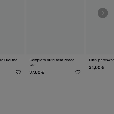
ro Fuel the
Completo bikini rosa Peace
Bikini patchwor
Out
34,00 €
37,00 €