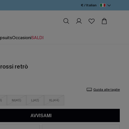
€ / Italian
psuits
Occasioni
SALDI
 rossi retrò
Guida alle taglie
8)
M(40)
L(42)
XL(44)
AVVISAMI