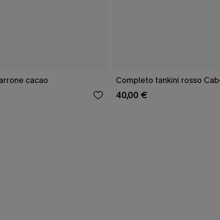
marrone cacao
Completo tankini rosso Cab
40,00 €