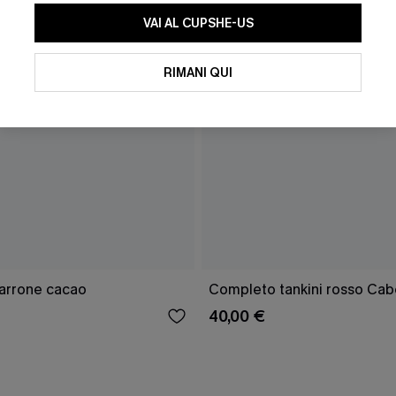
VAI AL CUPSHE-US
RIMANI QUI
marrone cacao
Completo tankini rosso Cab
40,00 €