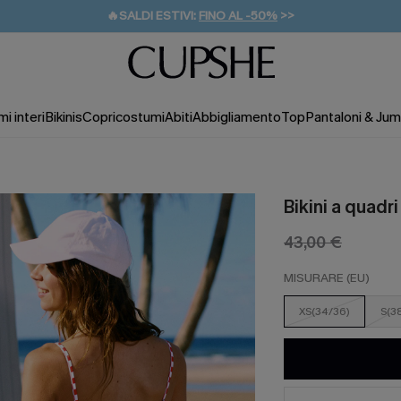
🔥SALDI ESTIVI:
FINO AL -50%
>>
💌REGALO PER I NUOVI: 20% DI SCONTO*
🚚SPEDIZIONE GRATUITA DA 49€
i interi
Bikinis
Copricostumi
Abiti
Abbigliamento
Top
Pantaloni & Jum
Bikini a quadri
43,00 €
MISURARE (EU)
XS(34/36)
S(3