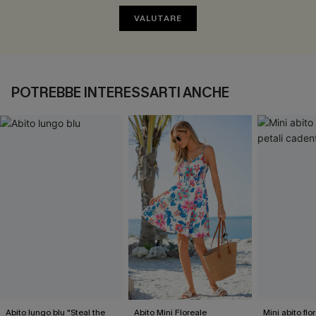
VALUTARE
POTREBBE INTERESSARTI ANCHE
Abito lungo blu "Steal the
Abito Mini Floreale
Mini abito flo