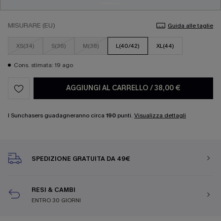
MISURARE (EU)
Guida alle taglie
XS(34)
S(36)
M(38)
L(40/42)
XL(44)
Cons. stimata: 19 ago
AGGIUNGI AL CARRELLO
/
38,00 €
I Sunchasers guadagneranno circa
190
punti.
Visualizza dettagli
SPEDIZIONE GRATUITA DA 49€
RESI & CAMBI
ENTRO 30 GIORNI