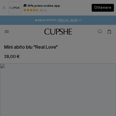
🎁-15% primo ordine app
Ottenere
50 k+
⚡️-15% SUGLI ESSENZIALI DA VACANZA |
ACQUISTA
🔥SALDI ESTIVI:
FINO AL -50%
>>
💌REGALO PER I NUOVI: 20% DI SCONTO*
🚚SPEDIZIONE GRATUITA DA 49€
Mini abito blu "Real Love"
38,00 €