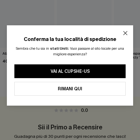
Conferma la tua località di spedizione
Sembra che tu sia in
stati Uniti
.
Vuoi passare al sito locale per una
Abito corto blu "Boost Soon"
Pareo midi con lacci laterali
Top monospall
migliore esperienza?
neri
hipster Hazy
40,00 €
Flower
22,00 €
35,00 €
24,00 €
VAI AL CUPSHE-US
RECENSIONI DEI CLIENTI
RIMANI QUI
0.0
Sii il Primo a Recensire
Guadagna più di 30 punti per ogni recensione che lasci!