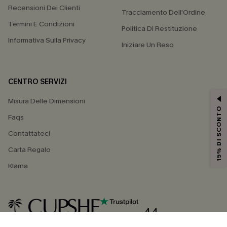
Recensioni Dei Clienti
Tracciamento Dell'Ordine
Termini E Condizioni
Politica Di Restituzione
Informativa Sulla Privacy
Iniziare Un Reso
CENTRO SERVIZI
Misura Delle Dimensioni
15% DI SCONTO
Faqs
Contattateci
Carta Regalo
Klarna
4.4