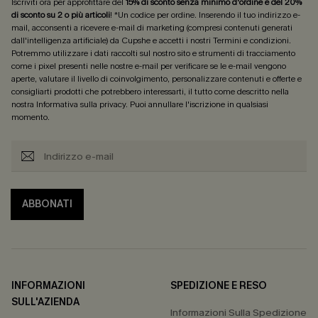
Iscriviti ora per approfittare del
15% di sconto senza minimo d'ordine e del 20%
di sconto su 2 o più articoli
! *Un codice per ordine. Inserendo il tuo indirizzo e-
mail, acconsenti a ricevere e-mail di marketing (compresi contenuti generati
dall'intelligenza artificiale) da Cupshe e accetti i nostri
Termini e condizioni
.
Potremmo utilizzare i dati raccolti sul nostro sito e strumenti di tracciamento
come i pixel presenti nelle nostre e-mail per verificare se le e-mail vengono
aperte, valutare il livello di coinvolgimento, personalizzare contenuti e offerte e
consigliarti prodotti che potrebbero interessarti, il tutto come descritto nella
nostra
Informativa sulla privacy
. Puoi annullare l'iscrizione in qualsiasi
momento.
ABBONATI
INFORMAZIONI
SPEDIZIONE E RESO
SULL'AZIENDA
Informazioni Sulla Spedizione