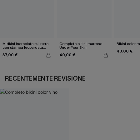
Midkini incrociato sul retro
Completo bikini marrone
Bikini color 
con stampa leopardata
Under Your Skin
40,00 €
classica e set a vita alta
37,00 €
40,00 €
RECENTEMENTE REVISIONE