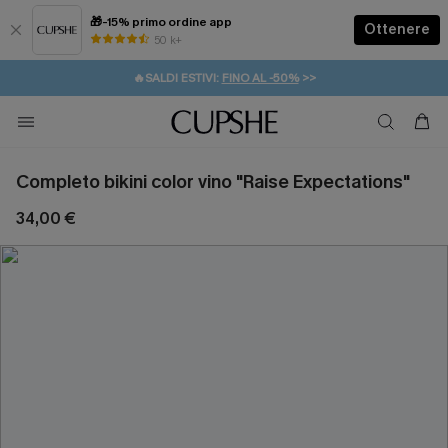
🎁-15% primo ordine app
Ottenere
50 k+
⚡️-15% SUGLI ESSENZIALI DA VACANZA |
ACQUISTA
🔥SALDI ESTIVI:
FINO AL -50%
>>
💌REGALO PER I NUOVI: 20% DI SCONTO*
🚚SPEDIZIONE GRATUITA DA 49€
Completo bikini color vino "Raise Expectations"
34,00 €