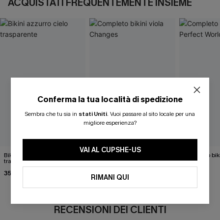
ACQUISTATI FREQUENTEMENTE INSIEME
Conferma la tua località di spedizione
Sembra che tu sia in
stati Uniti
.
Vuoi passare al sito locale per una
migliore esperienza?
VAI AL CUPSHE-US
Bikini azzurro cielo
Completo bikini viola
Completo biki
trasparente
Changes
World
35,00 €
40,00 €
37,00 €
39,00 €
RIMANI QUI
RECENSIONI DEI CLIENTI