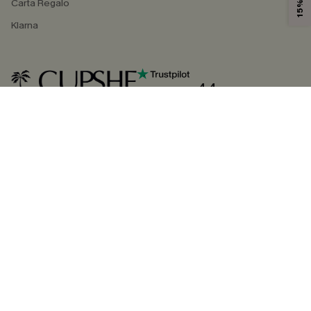
Carta Regalo
Klarna
4.4
SEGUICI SU
©2026 CUPSHE ITALIA
Informativa sulla privacy
|
Termini e condizioni
Gestione dei cookie