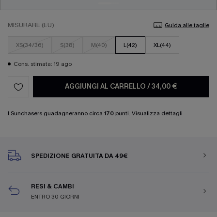
MISURARE (EU)
Guida alle taglie
XS(34/36)
S(38)
M(40)
L(42)
XL(44)
Cons. stimata: 19 ago
AGGIUNGI AL CARRELLO
/
34,00 €
I Sunchasers guadagneranno circa
170
punti.
Visualizza dettagli
SPEDIZIONE GRATUITA DA 49€
RESI & CAMBI
ENTRO 30 GIORNI