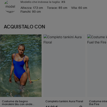
Modello che indossa la taglia:
XS
Altezza:
173 cm
Torace:
85 cm
Vita:
60 cm
Fianchi:
90 cm
ACQUISTALO CON
Costume da bagno
Completo tankini Aura Floral
Costume inte
monokini blu con onde
the Fire
44,00 €
elettriche