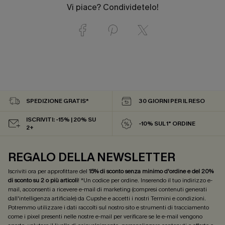
Vi piace? Condividetelo!
SPEDIZIONE GRATIS*
30 GIORNI PER IL RESO
ISCRIVITI: -15% | 20% SU
-10% SUL 1° ORDINE
2+
REGALO DELLA NEWSLETTER
Iscriviti ora per approfittare del
15% di sconto senza minimo d'ordine e del 20%
di sconto su 2 o più articoli
! *Un codice per ordine. Inserendo il tuo indirizzo e-
mail, acconsenti a ricevere e-mail di marketing (compresi contenuti generati
dall'intelligenza artificiale) da Cupshe e accetti i nostri
Termini e condizioni
.
Potremmo utilizzare i dati raccolti sul nostro sito e strumenti di tracciamento
come i pixel presenti nelle nostre e-mail per verificare se le e-mail vengono