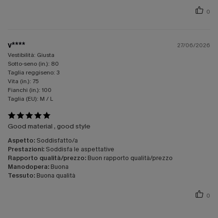
0
v****
27/06/2026
Vestibilità:
Giusta
Sotto-seno (in.):
80
Taglia reggiseno:
3
Vita (in.):
75
Fianchi (in.):
100
Taglia (EU):
M / L
Good material , good style
Aspetto:
Soddisfatto/a
Prestazioni:
Soddisfa le aspettative
Rapporto qualità/prezzo:
Buon rapporto qualità/prezzo
Manodopera:
Buona
Tessuto:
Buona qualità
0