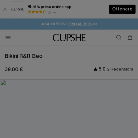
🎁-15% primo ordine app
Ottenere
50 k+
⚡️-15% SUGLI ESSENZIALI DA VACANZA |
ACQUISTA
🔥SALDI ESTIVI:
FINO AL -50%
>>
💌REGALO PER I NUOVI: 20% DI SCONTO*
🚚SPEDIZIONE GRATUITA DA 49€
Bikini R&R Geo
39,00 €
5.0
2 Recensioni