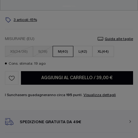
3 articoli -15%
MISURARE (EU)
Guida alle taglie
XS(34/36)
S(38)
M(40)
L(42)
XL(44)
Cons. stimata: 19 ago
AGGIUNGI AL CARRELLO
/
39,00 €
I Sunchasers guadagneranno circa
195
punti.
Visualizza dettagli
SPEDIZIONE GRATUITA DA 49€