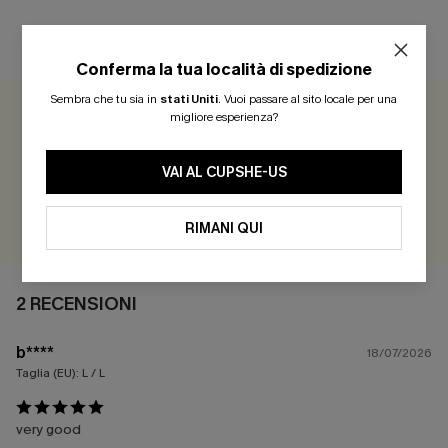
RECENSIONI DEI CLIENTI
Conferma la tua località di spedizione
Sembra che tu sia in
stati Uniti
.
Vuoi passare al sito locale per una
migliore esperienza?
5.0
2 RECENSIONI
VAI AL CUPSHE-US
Guadagna più di 30 punti per ogni recensione che lasci!
VALUTARE
RIMANI QUI
2 RECENSIONI
b****
18/07/2026
Taglia (EU):
L / L
very good