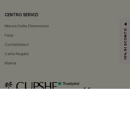
CENTRO SERVIZI
Misura Delle Dimensioni
15% DI SCONTO
Faqs
Contattateci
Carta Regalo
Klarna
4.4
SEGUICI SU