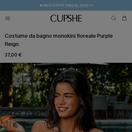
🔥SALDI ESTIVI:
FINO AL -50%
>>
💌REGALO PER I NUOVI: 20% DI SCONTO*
🚚SPEDIZIONE GRATUITA DA 49€
Costume da bagno monokini floreale Purple
Reign
37,00 €