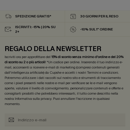
SPEDIZIONE GRATIS*
30 GIORNI PER IL RESO
ISCRIVITI: -15% | 20% SU
-10% SUL 1° ORDINE
2+
REGALO DELLA NEWSLETTER
Iscriviti ora per approfittare del
15% di sconto senza minimo d'ordine e del 20%
di sconto su 2 o più articoli
! *Un codice per ordine. Inserendo il tuo indirizzo e-
mail, acconsenti a ricevere e-mail di marketing (compresi contenuti generati
dall'intelligenza artificiale) da Cupshe e accetti i nostri
Termini e condizioni
.
Potremmo utilizzare i dati raccolti sul nostro sito e strumenti di tracciamento
come i pixel presenti nelle nostre e-mail per verificare se le e-mail vengono
aperte, valutare il livello di coinvolgimento, personalizzare contenuti e offerte e
consigliarti prodotti che potrebbero interessarti, il tutto come descritto nella
nostra
Informativa sulla privacy
. Puoi annullare l'iscrizione in qualsiasi
momento.