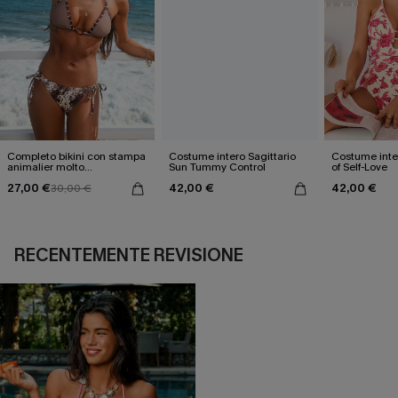
Completo bikini con stampa
Costume intero Sagittario
Costume inter
animalier molto
Sun Tummy Control
of Self-Love
accattivante
27,00 €
42,00 €
42,00 €
30,00 €
RECENTEMENTE REVISIONE