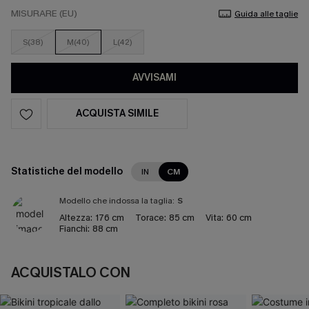
MISURARE (EU)
Guida alle taglie
S(38)
M(40)
L(42)
AVVISAMI
ACQUISTA SIMILE
Statistiche del modello
IN
CM
Modello che indossa la taglia:
S
Altezza:
176 cm
Torace:
85 cm
Vita:
60 cm
Fianchi:
88 cm
ACQUISTALO CON