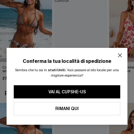
Conferma la tua località di spedizione
Completo bikini con stampa
Costume intero Sagittario
Costume inter
Sembra che tu sia in
stati Uniti
.
Vuoi passare al sito locale per una
animalier molto
Sun Tummy Control
of Self-Love
accattivante
migliore esperienza?
27,00 €
42,00 €
42,00 €
30,00 €
VAI AL CUPSHE-US
POTREBBE INTERESSARTI ANCHE
RIMANI QUI