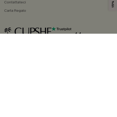
Contattateci
Carta Regalo
4.4
SEGUICI SU
©2026 CUPSHE ITALIA
Informativa sulla privacy
|
Termini e condizioni
Gestione dei cookie