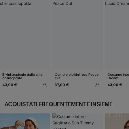
Bikini tropicale dallo stile
Completo bikini rosa Peace
Costume inte
cosmopolita
Out
Dream
43,00 €
37,00 €
43,00 €
ACQUISTATI FREQUENTEMENTE INSIEME