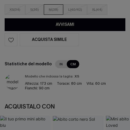
XS(34)
S(36)
M(38)
L(40/42)
XL(44)
AVVISAMI
ACQUISTA SIMILE
Statistiche del modello
IN
CM
Modello che indossa la taglia:
XS
Altezza:
173 cm
Torace:
80 cm
Vita:
60 cm
Fianchi:
90 cm
ACQUISTALO CON