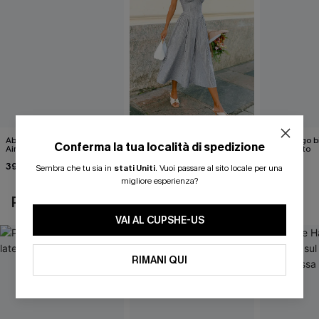
Abito lungo a righe Honey
Abito lungo a righe per un
Abito lungo 
Conferma la tua località di spedizione
Air
look impeccabile.
mozzafiato
39,00 €
44,00 €
43,00 €
Sembra che tu sia in
stati Uniti
.
Vuoi passare al sito locale per una
migliore esperienza?
POTREBBE INTERESSARTI ANCHE
VAI AL CUPSHE-US
RIMANI QUI