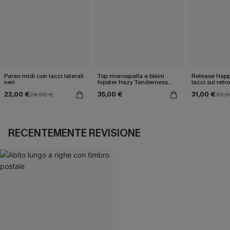
Pareo midi con lacci laterali
Top monospalla e bikini
Release Happ
neri
hipster Hazy Tenderness
lacci sul retro
Flower
bassa
22,00 €
35,00 €
31,00 €
24,00 €
39,0
RECENTEMENTE REVISIONE