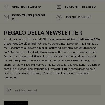
SPEDIZIONE GRATIS*
30 GIORNI PER IL RESO
ISCRIVITI: -15% | 20% SU
-10% SUL 1° ORDINE
2+
REGALO DELLA NEWSLETTER
Iscriviti ora per approfittare del
15% di sconto senza minimo d'ordine e del 20%
di sconto su 2 o più articoli
! *Un codice per ordine. Inserendo il tuo indirizzo e-
mail, acconsenti a ricevere e-mail di marketing (compresi contenuti generati
dall'intelligenza artificiale) da Cupshe e accetti i nostri
Termini e condizioni
.
Potremmo utilizzare i dati raccolti sul nostro sito e strumenti di tracciamento
come i pixel presenti nelle nostre e-mail per verificare se le e-mail vengono
aperte, valutare il livello di coinvolgimento, personalizzare contenuti e offerte e
consigliarti prodotti che potrebbero interessarti, il tutto come descritto nella
nostra
Informativa sulla privacy
. Puoi annullare l'iscrizione in qualsiasi
momento.