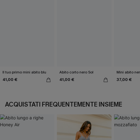
Il tuo primo mini abito blu
Abito corto nero Sol
Mini abito ne
41,00 €
41,00 €
37,00 €
ACQUISTATI FREQUENTEMENTE INSIEME