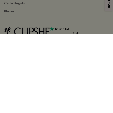
Carta Regalo
Klarna
4.4
SEGUICI SU
©2026 CUPSHE ITALIA
Informativa sulla privacy
|
Termini e condizioni
Gestione dei cookie