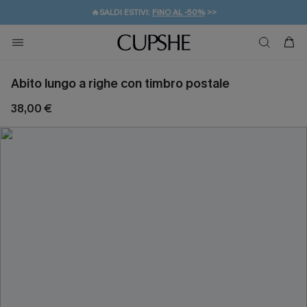
🔥SALDI ESTIVI:
FINO AL -50%
>>
💌REGALO PER I NUOVI: 20% DI SCONTO*
🚚SPEDIZIONE GRATUITA DA 49€
Abito lungo a righe con timbro postale
38,00 €