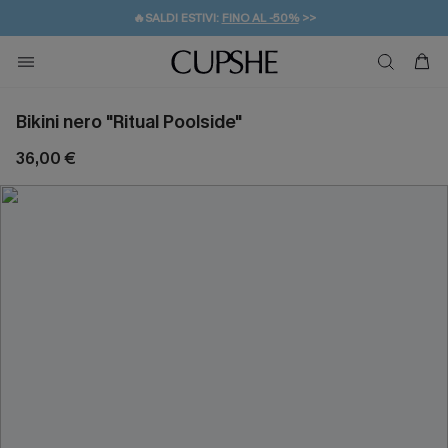
🔥SALDI ESTIVI:
FINO AL -50%
>>
💌REGALO PER I NUOVI: 20% DI SCONTO*
🚚SPEDIZIONE GRATUITA DA 49€
Bikini nero "Ritual Poolside"
36,00 €