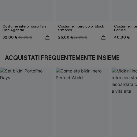
Costume intero rosso Tan
Costume intero color block
Costume inte
Line Agenda
S'mores
For Me
32,00 €
26,00 €
40,00 €
40,00 €
32,00 €
ACQUISTATI FREQUENTEMENTE INSIEME