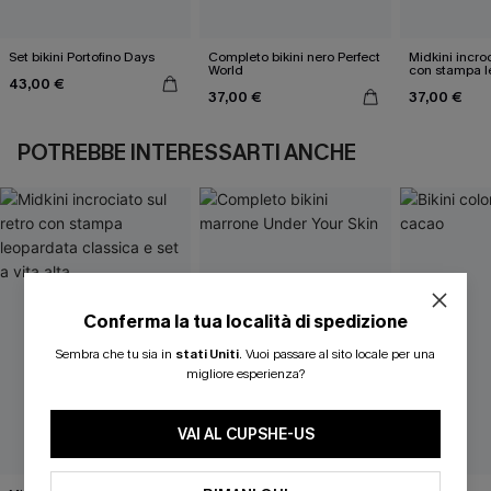
Set bikini Portofino Days
Completo bikini nero Perfect
Midkini incroc
World
con stampa l
43,00 €
classica e set
37,00 €
37,00 €
POTREBBE INTERESSARTI ANCHE
Conferma la tua località di spedizione
Sembra che tu sia in
stati Uniti
.
Vuoi passare al sito locale per una
migliore esperienza?
VAI AL CUPSHE-US