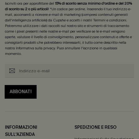
Iscriviti ora per approfittare del
15% di sconto senza minimo d'ordine e del 20%
di sconto su 2 o più articoli
! *Un codice per ordine. Inserendo il tuo indirizzo e-
mail, acconsenti a ricevere e-mail di marketing (compresi contenuti generati
dall'intelligenza artificiale) da Cupshe e accetti i nostri
Termini e condizioni
.
Potremmo utilizzare i dati raccolti sul nostro sito e strumenti di tracciamento
come i pixel presenti nelle nostre e-mail per verificare se le e-mail vengono
aperte, valutare il livello di coinvolgimento, personalizzare contenuti e offerte e
consigliarti prodotti che potrebbero interessarti, il tutto come descritto nella
nostra
Informativa sulla privacy
. Puoi annullare l'iscrizione in qualsiasi
momento.
ABBONATI
INFORMAZIONI
SPEDIZIONE E RESO
SULL'AZIENDA