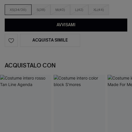
XS(34/36)
S(38)
M(40)
L(42)
XL(44)
AVVISAMI
ACQUISTA SIMILE
ACQUISTALO CON