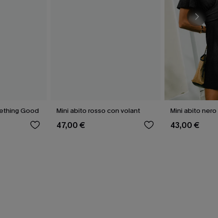
mething Good
Mini abito rosso con volant
Mini abito nero
47,00 €
43,00 €