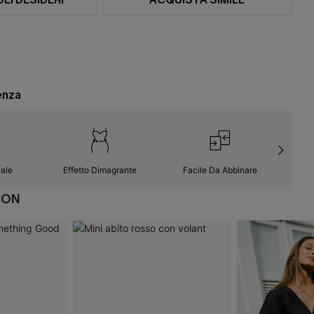
enza
ale
Effetto Dimagrante
Facile Da Abbinare
Resi
CON