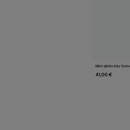
Mini abito blu So
41,00 €