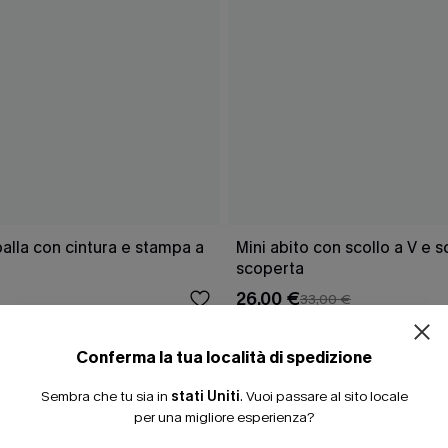
lla con cintura e stampa a
Mini abito con scollo a V e 
scoperta
26,00 €
33,00 €
Conferma la tua località di spedizione
Sembra che tu sia in
stati Uniti
.
Vuoi passare al sito locale
CHE
per una migliore esperienza?