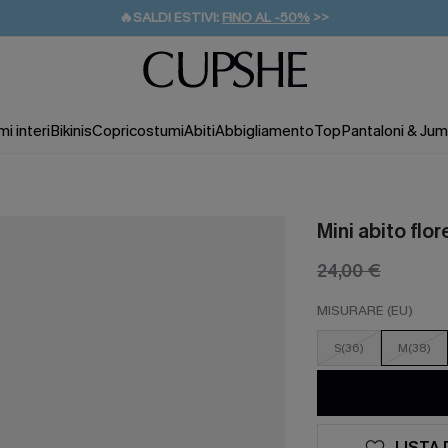
🔥SALDI ESTIVI:
FINO AL -50%
>>
💌REGALO PER I NUOVI: 20% DI SCONTO*
🚚SPEDIZIONE GRATUITA DA 49€
i interi
Bikinis
Copricostumi
Abiti
Abbigliamento
Top
Pantaloni & Jum
Mini abito flor
24,00 €
MISURARE (EU)
S(36)
M(38)
LISTA 