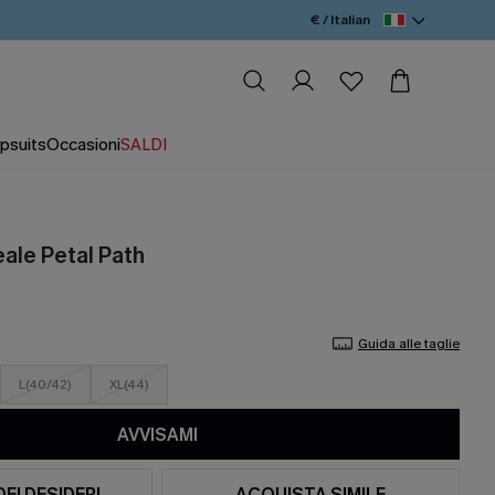
€ / Italian
psuits
Occasioni
SALDI
eale Petal Path
Guida alle taglie
L(40/42)
XL(44)
AVVISAMI
DEI DESIDERI
ACQUISTA SIMILE