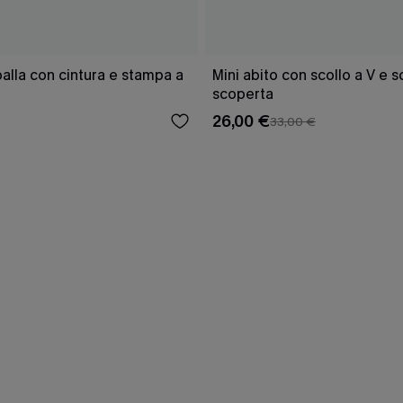
lla con cintura e stampa a
Mini abito con scollo a V e 
scoperta
26,00 €
33,00 €