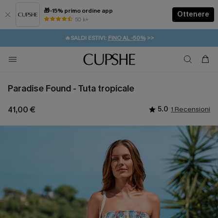
🎁-15% primo ordine app
Ottenere
50 k+
⚡️-15% SUGLI ESSENZIALI DA VACANZA |
ACQUISTA
🔥SALDI ESTIVI:
FINO AL -50%
>>
💌REGALO PER I NUOVI: 20% DI SCONTO*
🚚SPEDIZIONE GRATUITA DA 49€
Paradise Found - Tuta tropicale
41,00 €
5.0
1 Recensioni