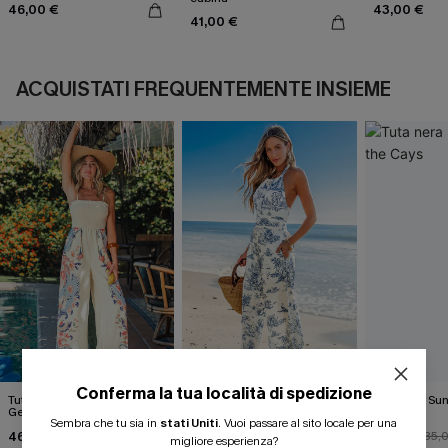
46,00 €
43,00 €
41,00 €
ACQUISTATI FREQUENTEMENTE INSIEME
Conferma la tua località di spedizione
Tuta tropicale Grand
Tuta a gamba dritta con
Tuta nera Sun
Gesture
stampa toile e collo
Cays
Sembra che tu sia in
stati Uniti
.
Vuoi passare al sito locale per una
all'americana
46,00 €
28,00 €
28,00 €
35,00 €
35,
migliore esperienza?