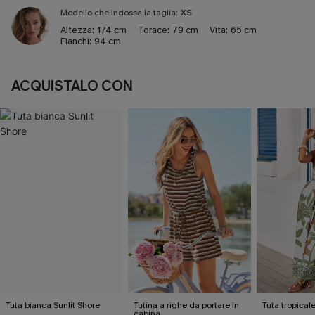
Modello che indossa la taglia:
XS
Altezza:
174 cm
Torace:
79 cm
Vita:
65 cm
Fianchi:
94 cm
ACQUISTALO CON
Tuta bianca Sunlit Shore
Tutina a righe da portare in
Tuta tropical
cabina