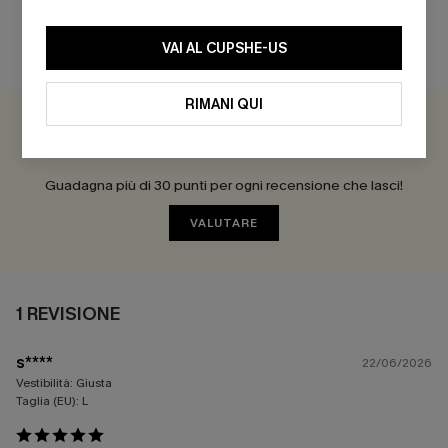
VAI AL CUPSHE-US
RECENSIONI DEI CLIENTI
RIMANI QUI
5.0
1 REVISIONE
Guadagna più di 30 punti per ogni recensione che lasci!
VALUTARE
1 REVISIONE
s****
22/06/2026
Vestibilità:
Giusta
Taglia (EU):
L