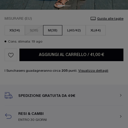
MISURARE (EU)
Guida alle taglie
XS(34)
S(36)
M(38)
L(40/42)
XL(44)
Cons. stimata: 19 ago
AGGIUNGI AL CARRELLO
/
41,00 €
I Sunchasers guadagneranno circa
205
punti.
Visualizza dettagli
SPEDIZIONE GRATUITA DA 49€
RESI & CAMBI
ENTRO 30 GIORNI