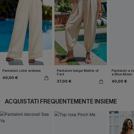
Pantaloni color ardesia
Pantaloni beige Matter of
Pantaloni a r
Fact
a Blue Moon
40,00 €
37,00 €
40,00 €
ACQUISTATI FREQUENTEMENTE INSIEME