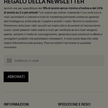
REGALO DELLA NEWSLETTER
Iscriviti ora per approfittare del
15% di sconto senza minimo d'ordine e del 20%
di sconto su 2 o più articoli
! *Un codice per ordine. Inserendo il tuo indirizzo e-
mail, acconsenti a ricevere e-mail di marketing (compresi contenuti generati
dall'intelligenza artificiale) da Cupshe e accetti i nostri
Termini e condizioni
.
Potremmo utilizzare i dati raccolti sul nostro sito e strumenti di tracciamento
come i pixel presenti nelle nostre e-mail per verificare se le e-mail vengono
aperte, valutare il livello di coinvolgimento, personalizzare contenuti e offerte e
consigliarti prodotti che potrebbero interessarti, il tutto come descritto nella
nostra
Informativa sulla privacy
. Puoi annullare l'iscrizione in qualsiasi
momento.
ABBONATI
INFORMAZIONI
SPEDIZIONE E RESO