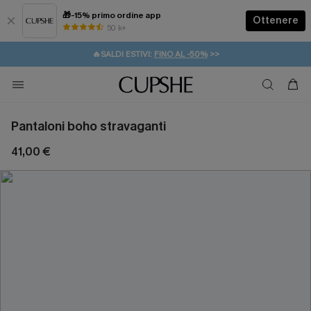
🎁-15% primo ordine app
Ottenere
50 k+
⚡️-15% SUGLI ESSENZIALI DA VACANZA |
ACQUISTA
🔥SALDI ESTIVI:
FINO AL -50%
>>
💌REGALO PER I NUOVI: 20% DI SCONTO*
🚚SPEDIZIONE GRATUITA DA 49€
Pantaloni boho stravaganti
41,00 €