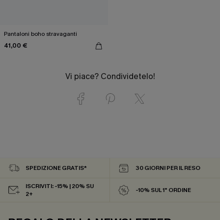
Pantaloni boho stravaganti
41,00 €
Vi piace? Condividetelo!
SPEDIZIONE GRATIS*
30 GIORNI PER IL RESO
ISCRIVITI: -15% | 20% SU
-10% SUL 1° ORDINE
2+