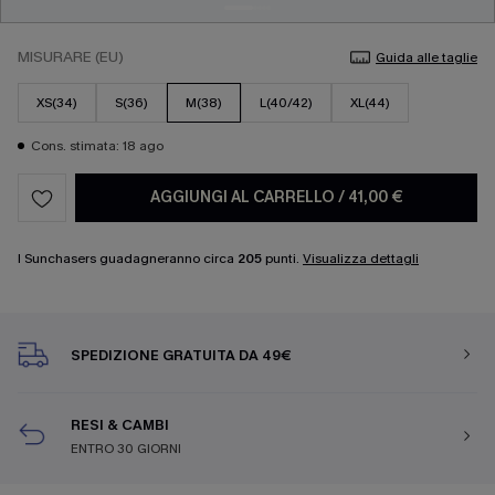
MISURARE (EU)
Guida alle taglie
XS(34)
S(36)
M(38)
L(40/42)
XL(44)
Cons. stimata: 18 ago
AGGIUNGI AL CARRELLO
/
41,00 €
I Sunchasers guadagneranno circa
205
punti.
Visualizza dettagli
SPEDIZIONE GRATUITA DA 49€
RESI & CAMBI
ENTRO 30 GIORNI