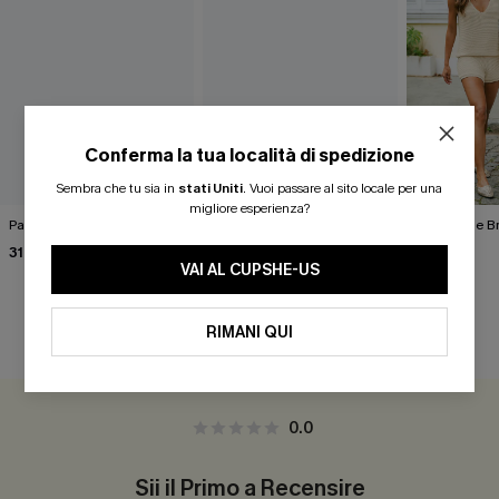
Conferma la tua località di spedizione
Sembra che tu sia in
stati Uniti
.
Vuoi passare al sito locale per una
migliore esperienza?
Pantaloni decorati Sea Ya
Top rosa Pinch Me
Gilet beige B
31,00 €
35,00 €
37,00 €
36,00 €
VAI AL CUPSHE-US
RIMANI QUI
RECENSIONI DEI CLIENTI
0.0
Sii il Primo a Recensire