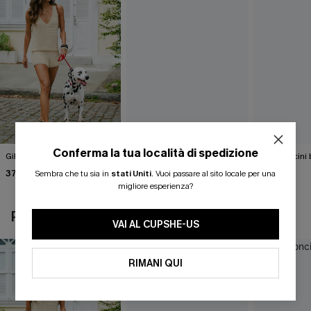
Conferma la tua località di spedizione
Gilet beige Break the Ice
Top in maglia con motivo
Pantaloncini 
astratto Sightsee
Summer
37,00 €
Sembra che tu sia in
stati Uniti
.
Vuoi passare al sito locale per una
40,00 €
37,00 €
migliore esperienza?
POTREBBE INTERESSARTI ANCHE
VAI AL CUPSHE-US
RIMANI QUI