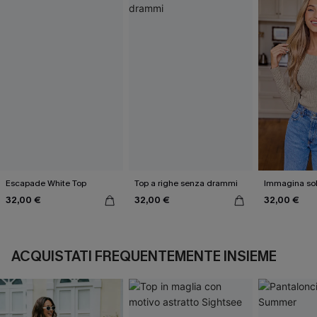
Escapade White Top
Top a righe senza drammi
Immagina sol
32,00 €
32,00 €
32,00 €
ACQUISTATI FREQUENTEMENTE INSIEME