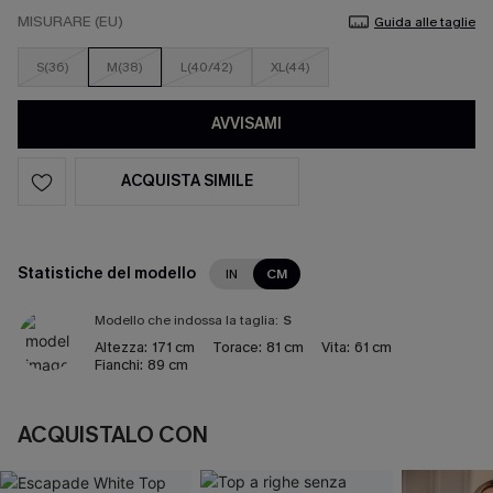
MISURARE (EU)
Guida alle taglie
S(36)
M(38)
L(40/42)
XL(44)
AVVISAMI
ACQUISTA SIMILE
Statistiche del modello
IN
CM
Modello che indossa la taglia:
S
Altezza:
171 cm
Torace:
81 cm
Vita:
61 cm
Fianchi:
89 cm
ACQUISTALO CON