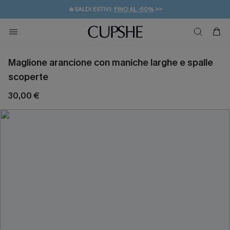
🔥SALDI ESTIVI:
FINO AL -50%
>>
💌REGALO PER I NUOVI: 20% DI SCONTO*
🚚SPEDIZIONE GRATUITA DA 49€
Maglione arancione con maniche larghe e spalle
scoperte
30,00 €