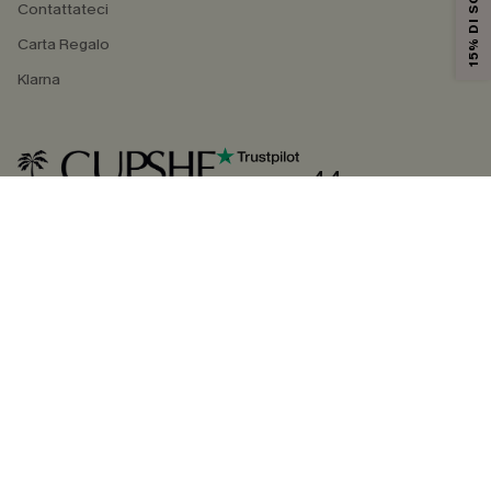
15% DI SCONTO
Contattateci
Carta Regalo
Klarna
4.4
SEGUICI SU
©2026 CUPSHE ITALIA
Informativa sulla privacy
|
Termini e condizioni
Gestione dei cookie