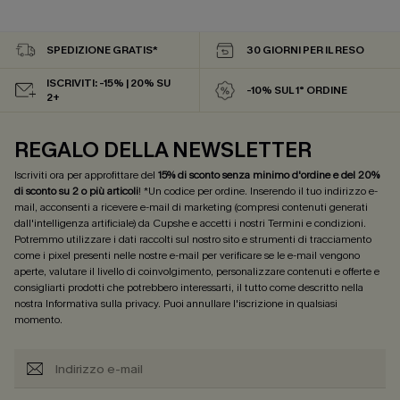
SPEDIZIONE GRATIS*
30 GIORNI PER IL RESO
ISCRIVITI: -15% | 20% SU
-10% SUL 1° ORDINE
2+
REGALO DELLA NEWSLETTER
Iscriviti ora per approfittare del
15% di sconto senza minimo d'ordine e del 20%
di sconto su 2 o più articoli
! *Un codice per ordine. Inserendo il tuo indirizzo e-
mail, acconsenti a ricevere e-mail di marketing (compresi contenuti generati
dall'intelligenza artificiale) da Cupshe e accetti i nostri
Termini e condizioni
.
Potremmo utilizzare i dati raccolti sul nostro sito e strumenti di tracciamento
come i pixel presenti nelle nostre e-mail per verificare se le e-mail vengono
aperte, valutare il livello di coinvolgimento, personalizzare contenuti e offerte e
consigliarti prodotti che potrebbero interessarti, il tutto come descritto nella
nostra
Informativa sulla privacy
. Puoi annullare l'iscrizione in qualsiasi
momento.