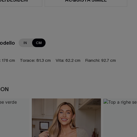
modello
IN
CM
:
176 cm
Torace:
81.3 cm
Vita:
62.2 cm
Fianchi:
92.7 cm
CON