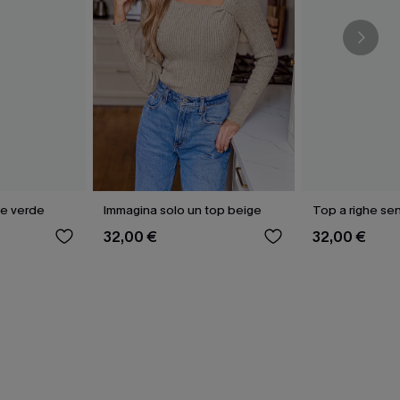
ee verde
Immagina solo un top beige
Top a righe se
32,00 €
32,00 €