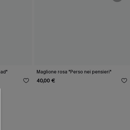
oad"
Maglione rosa "Perso nei pensieri"
40,00 €