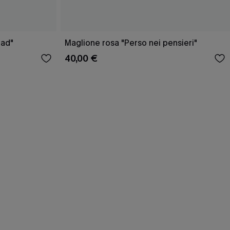
oad"
Maglione rosa "Perso nei pensieri"
40,00 €