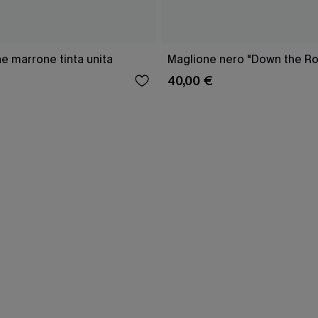
e marrone tinta unita
Maglione nero "Down the R
40,00 €