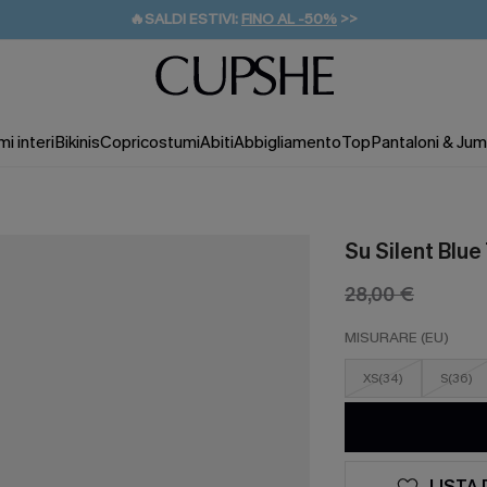
🔥SALDI ESTIVI:
FINO AL -50%
>>
💌REGALO PER I NUOVI: 20% DI SCONTO*
🚚SPEDIZIONE GRATUITA DA 49€
i interi
Bikinis
Copricostumi
Abiti
Abbigliamento
Top
Pantaloni & Jum
Su Silent Blue
28,00 €
MISURARE (EU)
XS(34)
S(36)
LISTA 