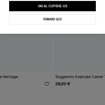
VAI AL CUPSHE-US
RIMANI QUI
a Heritage
Soggiorno tropicale Camel
28,00 €