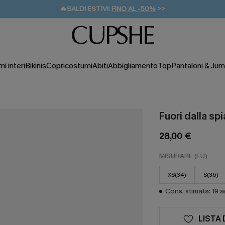
🔥SALDI ESTIVI:
FINO AL -50%
>>
💌REGALO PER I NUOVI: 20% DI SCONTO*
🚚SPEDIZIONE GRATUITA DA 49€
i interi
Bikinis
Copricostumi
Abiti
Abbigliamento
Top
Pantaloni & Jum
Fuori dalla sp
28,00 €
MISURARE (EU)
XS(34)
S(36)
Cons. stimata: 19 
LISTA 