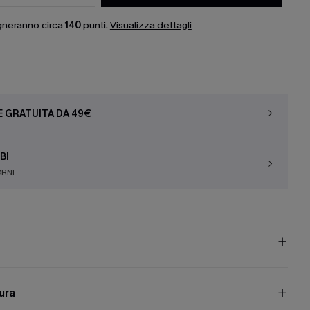
gneranno circa
140
punti.
Visualizza dettagli
E GRATUITA DA 49€
BI
ORNI
cura