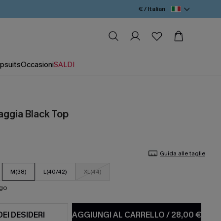
€ / Italian
psuits
Occasioni
SALDI
iaggia Black Top
Guida alle taglie
M(38)
L(40/42)
XL(44)
ago
DEI DESIDERI
AGGIUNGI AL CARRELLO
/
28,00 €