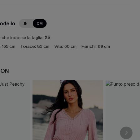
modello
IN
CM
che indossa la taglia:
XS
:
165 cm
Torace:
83 cm
Vita:
60 cm
Fianchi:
89 cm
CON