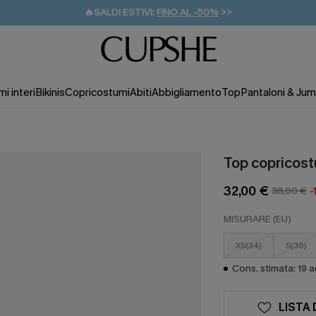
🔥SALDI ESTIVI:
FINO AL -50%
>>
💌REGALO PER I NUOVI: 20% DI SCONTO*
🚚SPEDIZIONE GRATUITA DA 49€
i interi
Bikinis
Copricostumi
Abiti
Abbigliamento
Top
Pantaloni & Jum
Top copricost
32,00 €
38,00 €
-
MISURARE (EU)
XS(34)
S(36)
Cons. stimata: 19 
LISTA 