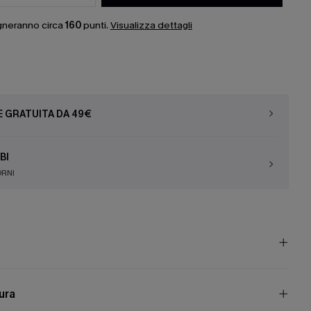
gneranno circa
160
punti.
Visualizza dettagli
E GRATUITA DA 49€
BI
ORNI
cura