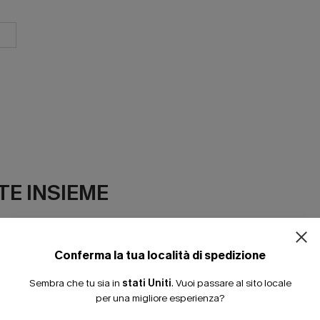
ISCRIVITI PE
E INSIEME
15% DI SCONTO SENZA
20% DI SCONTO SU 2 
Conferma la tua località di spedizione
Sembra che tu sia in
stati Uniti
.
Vuoi passare al sito locale
per una migliore esperienza?