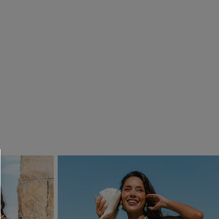
R OTTENERE
 MINIMO D'ORDINE
O PIÙ ARTICOLI