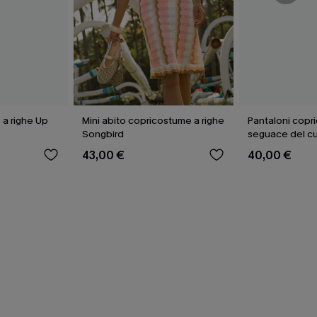
a righe Up
Mini abito copricostume a righe
Pantaloni copr
Songbird
seguace del cu
43,00 €
40,00 €