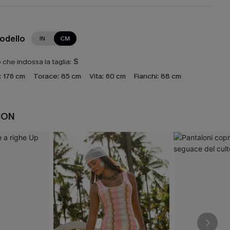
modello
IN
CM
che indossa la taglia:
S
:
176 cm
Torace:
85 cm
Vita:
60 cm
Fianchi:
88 cm
CON