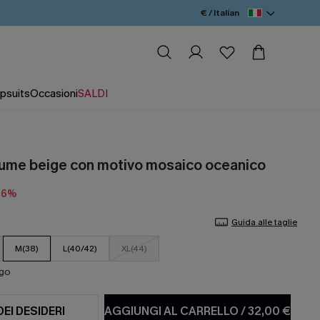
€ / Italian
psuits
Occasioni
SALDI
ume beige con motivo mosaico oceanico
16%
Guida alle taglie
M(38)
L(40/42)
XL(44)
ago
DEI DESIDERI
AGGIUNGI AL CARRELLO
/
32,00 €