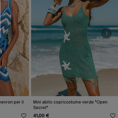
O SCONT
ere e-mail di marketing (compresi contenuti
ti i nostri
Termini e condizioni
. Potremmo
 di tracciamento come i pixel presenti nelle
rte, valutare il livello di coinvolgimento,
dotti che potrebbero interessarti, il tutto
y
. Puoi annullare l'iscrizione in qualsiasi
evron per il
Mini abito copricostume verde "Open
Secret"
41,00 €