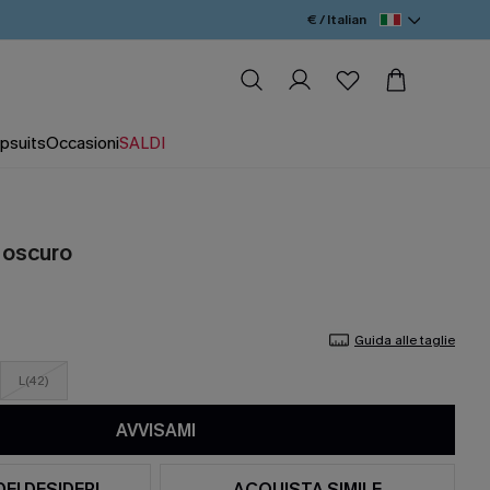
€ / Italian
psuits
Occasioni
SALDI
o oscuro
Guida alle taglie
L(42)
AVVISAMI
DEI DESIDERI
ACQUISTA SIMILE