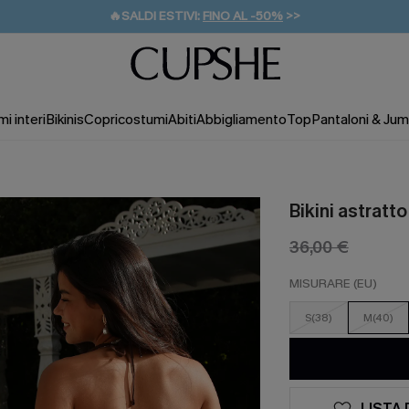
🔥SALDI ESTIVI:
FINO AL -50%
>>
💌REGALO PER I NUOVI: 20% DI SCONTO*
🚚SPEDIZIONE GRATUITA DA 49€
i interi
Bikinis
Copricostumi
Abiti
Abbigliamento
Top
Pantaloni & Jum
Bikini astratt
36,00 €
MISURARE (EU)
S(38)
M(40)
LISTA 