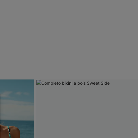
R OTTENERE
 MINIMO D'ORDINE
O PIÙ ARTICOLI