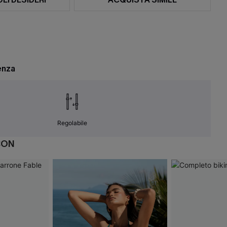
enza
Regolabile
CON