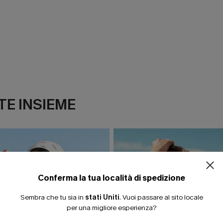
E INSIEME
ISCRIVITI PE
15% DI SCONTO SENZA
20% DI SCONTO SU 2 
Conferma la tua località di spedizione
Sembra che tu sia in
stati Uniti
.
Vuoi passare al sito locale
per una migliore esperienza?