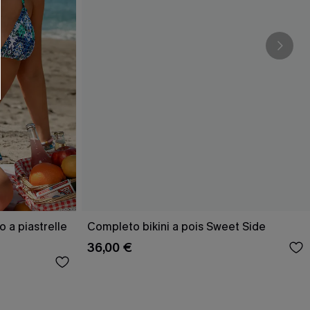
O SCONT
ere e-mail di marketing (compresi contenuti
ti i nostri
Termini e condizioni
. Potremmo
 di tracciamento come i pixel presenti nelle
rte, valutare il livello di coinvolgimento,
dotti che potrebbero interessarti, il tutto
y
. Puoi annullare l'iscrizione in qualsiasi
o a piastrelle
Completo bikini a pois Sweet Side
36,00 €