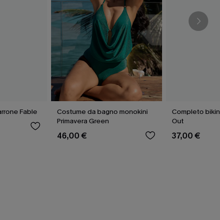
rrone Fable
Costume da bagno monokini
Completo bikin
Primavera Green
Out
46,00 €
37,00 €