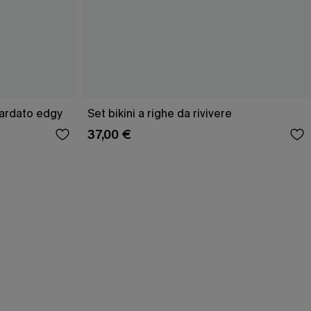
pardato edgy
Set bikini a righe da rivivere
37,00 €