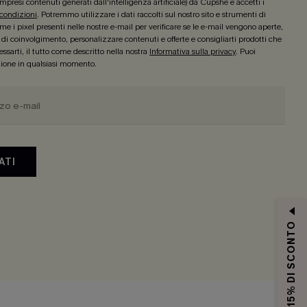
mpresi contenuti generati dall'intelligenza artificiale) da Cupshe e accetti i
 condizioni
. Potremmo utilizzare i dati raccolti sul nostro sito e strumenti di
e i pixel presenti nelle nostre e-mail per verificare se le e-mail vengono aperte,
lo di coinvolgimento, personalizzare contenuti e offerte e consigliarti prodotti che
ssarti, il tutto come descritto nella nostra
Informativa sulla privacy
. Puoi
izione in qualsiasi momento.
ATI
15% DI SCONTO