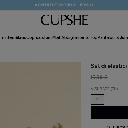
🔥SALDI ESTIVI:
FINO AL -50%
>>
💌REGALO PER I NUOVI: 20% DI SCONTO*
🚚SPEDIZIONE GRATUITA DA 49€
i interi
Bikinis
Copricostumi
Abiti
Abbigliamento
Top
Pantaloni & Jum
Set di elastici
15,00 €
MISURARE (EU)
F
LISTA 