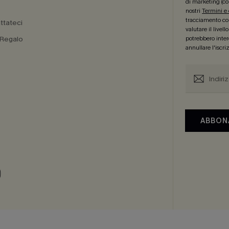
di marketing (co
nostri
Termini e
tracciamento com
ttateci
valutare il livel
 Regalo
potrebbero intere
annullare l'iscr
a
ABBON