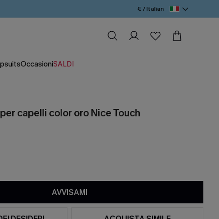
€ / Italian
psuits
Occasioni
SALDI
 per capelli color oro Nice Touch
AVVISAMI
DEI DESIDERI
ACQUISTA SIMILE