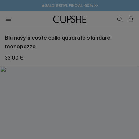
🔥SALDI ESTIVI:
FINO AL -50%
>>
💌REGALO PER I NUOVI: 20% DI SCONTO*
🚚SPEDIZIONE GRATUITA DA 49€
Blu navy a coste collo quadrato standard
monopezzo
33,00 €