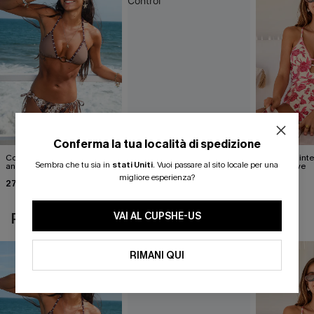
Conferma la tua località di spedizione
Completo bikini con stampa
Costume intero Sagittario
Costume inter
Sembra che tu sia in
stati Uniti
.
Vuoi passare al sito locale per una
animalier molto
Sun Tummy Control
of Self-Love
accattivante
migliore esperienza?
27,00 €
42,00 €
42,00 €
30,00 €
VAI AL CUPSHE-US
POTREBBE INTERESSARTI ANCHE
RIMANI QUI