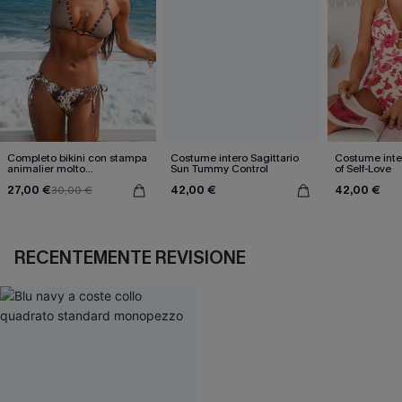
Completo bikini con stampa
Costume intero Sagittario
Costume inter
animalier molto
Sun Tummy Control
of Self-Love
accattivante
27,00 €
42,00 €
42,00 €
30,00 €
RECENTEMENTE REVISIONE