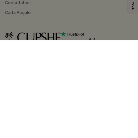
Contattateci
Carta Regalo
4.4
SEGUICI SU
©2026 CUPSHE ITALIA
Informativa sulla privacy
|
Termini e condizioni
Gestione dei cookie