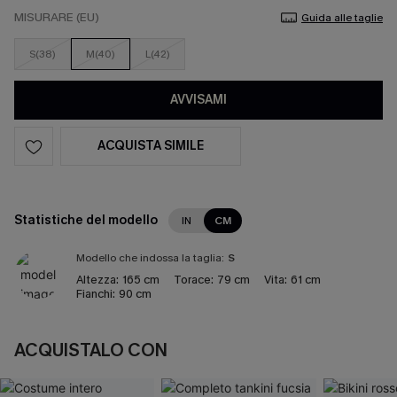
MISURARE (EU)
Guida alle taglie
S(38)
M(40)
L(42)
AVVISAMI
ACQUISTA SIMILE
Statistiche del modello
IN
CM
Modello che indossa la taglia:
S
Altezza:
165 cm
Torace:
79 cm
Vita:
61 cm
Fianchi:
90 cm
ACQUISTALO CON