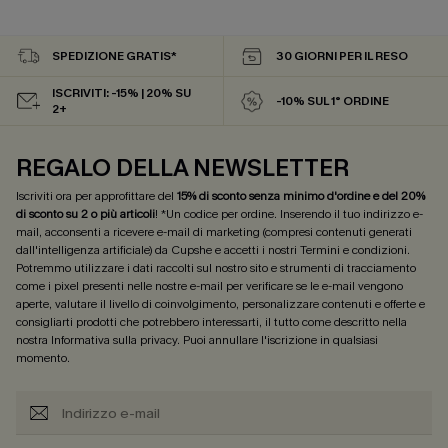
SPEDIZIONE GRATIS*
30 GIORNI PER IL RESO
ISCRIVITI: -15% | 20% SU
-10% SUL 1° ORDINE
2+
REGALO DELLA NEWSLETTER
Iscriviti ora per approfittare del
15% di sconto senza minimo d'ordine e del 20%
di sconto su 2 o più articoli
! *Un codice per ordine. Inserendo il tuo indirizzo e-
mail, acconsenti a ricevere e-mail di marketing (compresi contenuti generati
dall'intelligenza artificiale) da Cupshe e accetti i nostri
Termini e condizioni
.
Potremmo utilizzare i dati raccolti sul nostro sito e strumenti di tracciamento
come i pixel presenti nelle nostre e-mail per verificare se le e-mail vengono
aperte, valutare il livello di coinvolgimento, personalizzare contenuti e offerte e
consigliarti prodotti che potrebbero interessarti, il tutto come descritto nella
nostra
Informativa sulla privacy
. Puoi annullare l'iscrizione in qualsiasi
momento.