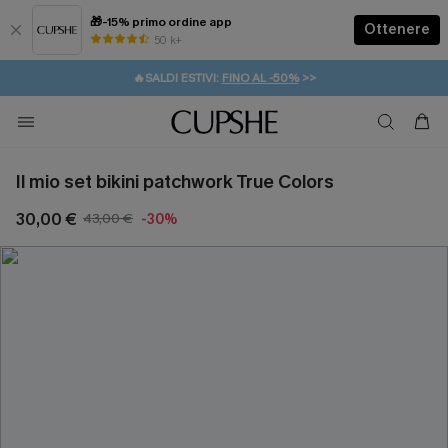
🎁-15% primo ordine app
Ottenere
50 k+
⚡️-15% SUGLI ESSENZIALI DA VACANZA |
ACQUISTA
🔥SALDI ESTIVI:
FINO AL -50%
>>
💌REGALO PER I NUOVI: 20% DI SCONTO*
🚚SPEDIZIONE GRATUITA DA 49€
Il mio set bikini patchwork True Colors
30,00 €
43,00 €
-30%