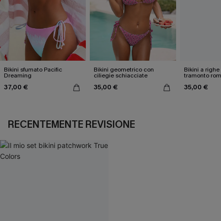
Bikini sfumato Pacific
Bikini geometrico con
Bikini a righ
Dreaming
ciliegie schiacciate
tramonto rom
37,00 €
35,00 €
35,00 €
RECENTEMENTE REVISIONE