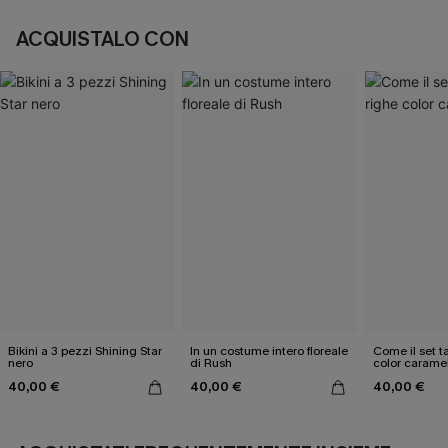
ACQUISTALO CON
Bikini a 3 pezzi Shining Star
In un costume intero floreale
Come il set ta
nero
di Rush
color carame
40,00 €
40,00 €
40,00 €