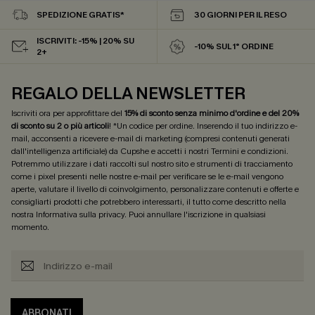
SPEDIZIONE GRATIS*
30 GIORNI PER IL RESO
ISCRIVITI: -15% | 20% SU
-10% SUL 1° ORDINE
2+
REGALO DELLA NEWSLETTER
Iscriviti ora per approfittare del
15% di sconto senza minimo d'ordine e del 20%
di sconto su 2 o più articoli
! *Un codice per ordine. Inserendo il tuo indirizzo e-
mail, acconsenti a ricevere e-mail di marketing (compresi contenuti generati
dall'intelligenza artificiale) da Cupshe e accetti i nostri
Termini e condizioni
.
Potremmo utilizzare i dati raccolti sul nostro sito e strumenti di tracciamento
come i pixel presenti nelle nostre e-mail per verificare se le e-mail vengono
aperte, valutare il livello di coinvolgimento, personalizzare contenuti e offerte e
consigliarti prodotti che potrebbero interessarti, il tutto come descritto nella
nostra
Informativa sulla privacy
. Puoi annullare l'iscrizione in qualsiasi
momento.
ABBONATI