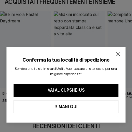
ACQUISTATI FREQUENTEMENTE INSIEME
Conferma la tua località di spedizione
Sembra che tu sia in
stati Uniti
.
Vuoi passare al sito locale per una
migliore esperienza?
VAI AL CUPSHE-US
Bikini viola Pastel Daydream
Midkini incrociato sul retro
Completo bik
con stampa leopardata
Under Your S
35,00 €
classica e set a vita alta
37,00 €
40,00 €
RIMANI QUI
RECENSIONI DEI CLIENTI