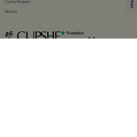
Carta Regalo
Klarna
4.4
SEGUICI SU
©2026 CUPSHE ITALIA
Informativa sulla privacy
|
Termini e condizioni
Gestione dei cookie