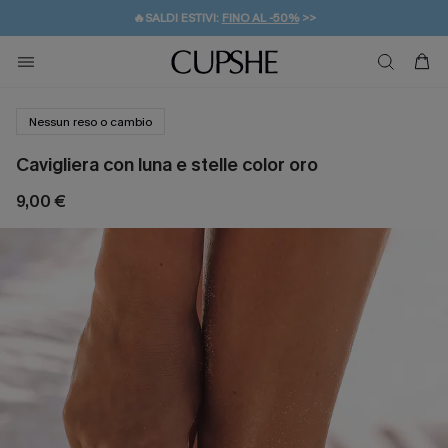
🔥SALDI ESTIVI:
FINO AL -50%
>>
💌REGALO PER I NUOVI: 20% DI SCONTO*
🚚SPEDIZIONE GRATUITA DA 49€
Nessun reso o cambio
Cavigliera con luna e stelle color oro
9,00 €