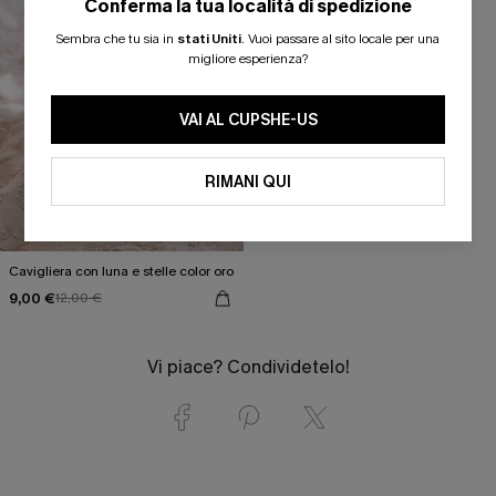
Conferma la tua località di spedizione
Sembra che tu sia in
stati Uniti
.
Vuoi passare al sito locale per una
migliore esperienza?
VAI AL CUPSHE-US
RIMANI QUI
Cavigliera con luna e stelle color oro
9,00 €
12,00 €
Vi piace? Condividetelo!