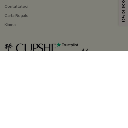
15% DI SCONTO
Contattateci
Carta Regalo
Klarna
4.4
SEGUICI SU
©2026 CUPSHE ITALIA
Informativa sulla privacy
|
Termini e condizioni
Gestione dei cookie