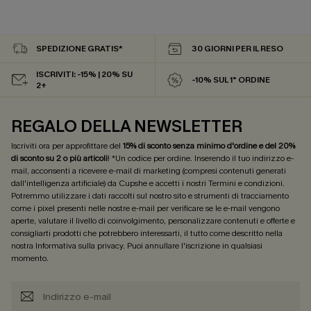
SPEDIZIONE GRATIS*
30 GIORNI PER IL RESO
ISCRIVITI: -15% | 20% SU
-10% SUL 1° ORDINE
2+
REGALO DELLA NEWSLETTER
Iscriviti ora per approfittare del
15% di sconto senza minimo d'ordine e del 20%
di sconto su 2 o più articoli
! *Un codice per ordine. Inserendo il tuo indirizzo e-
mail, acconsenti a ricevere e-mail di marketing (compresi contenuti generati
dall'intelligenza artificiale) da Cupshe e accetti i nostri
Termini e condizioni
.
Potremmo utilizzare i dati raccolti sul nostro sito e strumenti di tracciamento
come i pixel presenti nelle nostre e-mail per verificare se le e-mail vengono
aperte, valutare il livello di coinvolgimento, personalizzare contenuti e offerte e
consigliarti prodotti che potrebbero interessarti, il tutto come descritto nella
nostra
Informativa sulla privacy
. Puoi annullare l'iscrizione in qualsiasi
momento.