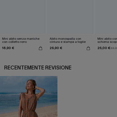
Mini abito senza maniche
Abito monospalla con
Mini abito con
con colletto nero
cintura e stampa a foglie
schiena scop
18,90 €
26,90 €
26,00 €
33,
RECENTEMENTE REVISIONE