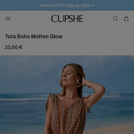
🔥SALDI ESTIVI:
FINO AL -50%
>>
💌REGALO PER I NUOVI: 20% DI SCONTO*
🚚SPEDIZIONE GRATUITA DA 49€
Tuta Boho Molten Glow
33,00 €