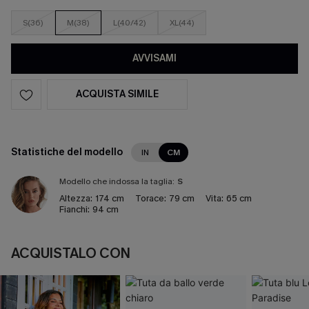
S(36)
M(38)
L(40/42)
XL(44)
AVVISAMI
ACQUISTA SIMILE
Statistiche del modello
IN
CM
Modello che indossa la taglia:
S
Altezza:
174 cm
Torace:
79 cm
Vita:
65 cm
Fianchi:
94 cm
ACQUISTALO CON