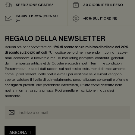
SPEDIZIONE GRATIS*
30 GIORNI PER IL RESO
ISCRIVITI: -15% | 20% SU
-10% SUL 1° ORDINE
2+
REGALO DELLA NEWSLETTER
Iscriviti ora per approfittare del
15% di sconto senza minimo d'ordine e del 20%
di sconto su 2 o più articoli
! *Un codice per ordine. Inserendo il tuo indirizzo e-
mail, acconsenti a ricevere e-mail di marketing (compresi contenuti generati
dall'intelligenza artificiale) da Cupshe e accetti i nostri
Termini e condizioni
.
Potremmo utilizzare i dati raccolti sul nostro sito e strumenti di tracciamento
come i pixel presenti nelle nostre e-mail per verificare se le e-mail vengono
aperte, valutare il livello di coinvolgimento, personalizzare contenuti e offerte e
consigliarti prodotti che potrebbero interessarti, il tutto come descritto nella
nostra
Informativa sulla privacy
. Puoi annullare l'iscrizione in qualsiasi
momento.
ABBONATI