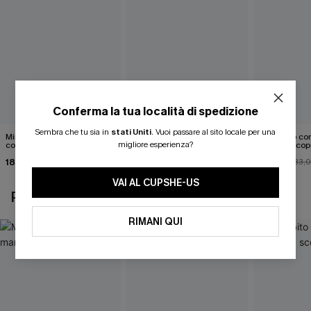
Conferma la tua località di spedizione
Sembra che tu sia in
stati Uniti
.
Vuoi passare al sito locale per una
Mini abito senza maniche
Abito monospalla con
Mini abito con
migliore esperienza?
con colletto nero
cintura e stampa a foglie
schiena scop
18,90 €
26,90 €
26,00 €
33,
VAI AL CUPSHE-US
POTREBBE INTERESSARTI ANCHE
RIMANI QUI