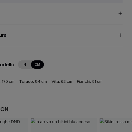
cura
modello
IN
CM
:
175 cm
Torace:
84 cm
Vita:
62 cm
Fianchi:
91 cm
CON