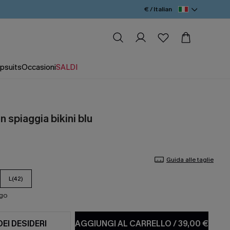
€ / Italian
psuits
Occasioni
SALDI
 spiaggia bikini blu
Guida alle taglie
L(42)
ago
DEI DESIDERI
AGGIUNGI AL CARRELLO
/
39,00 €