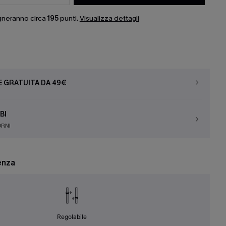
gneranno circa
195
punti.
Visualizza dettagli
E GRATUITA DA 49€
BI
ORNI
enza
Regolabile