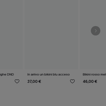
righe DND
In arrivo un bikini blu acceso
Bikini rosso me
37,00 €
46,00 €