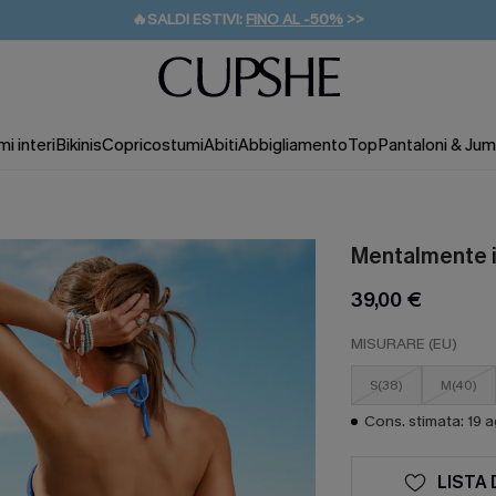
🔥SALDI ESTIVI:
FINO AL -50%
>>
💌REGALO PER I NUOVI: 20% DI SCONTO*
🚚SPEDIZIONE GRATUITA DA 49€
i interi
Bikinis
Copricostumi
Abiti
Abbigliamento
Top
Pantaloni & Jum
Mentalmente in
39,00 €
MISURARE (EU)
S(38)
M(40)
Cons. stimata: 19 
LISTA 