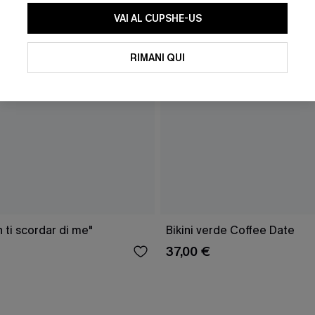
VAI AL CUPSHE-US
RIMANI QUI
n ti scordar di me"
Bikini verde Coffee Date
37,00 €