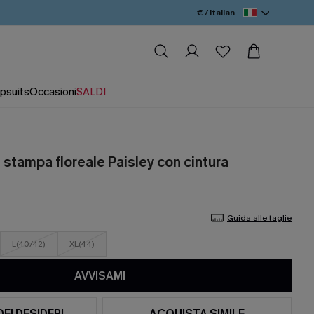
€ / Italian
psuits
Occasioni
SALDI
 stampa floreale Paisley con cintura
Guida alle taglie
L(40/42)
XL(44)
AVVISAMI
DEI DESIDERI
ACQUISTA SIMILE