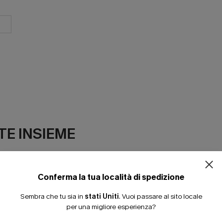
ISCRIVITI PE
E INSIEME
15% DI SCONTO SENZA
20% DI SCONTO SU 2 
Conferma la tua località di spedizione
Sembra che tu sia in
stati Uniti
.
Vuoi passare al sito locale
per una migliore esperienza?