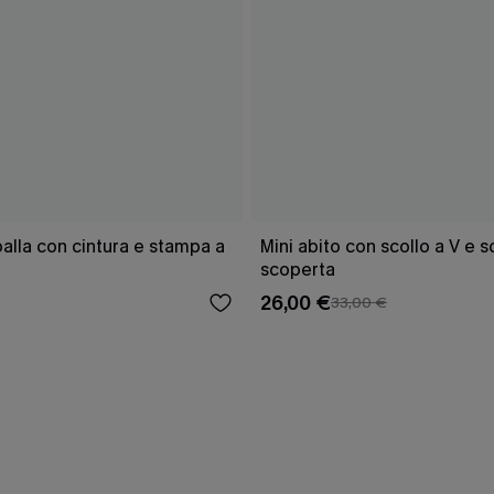
lla con cintura e stampa a
Mini abito con scollo a V e 
scoperta
26,00 €
33,00 €