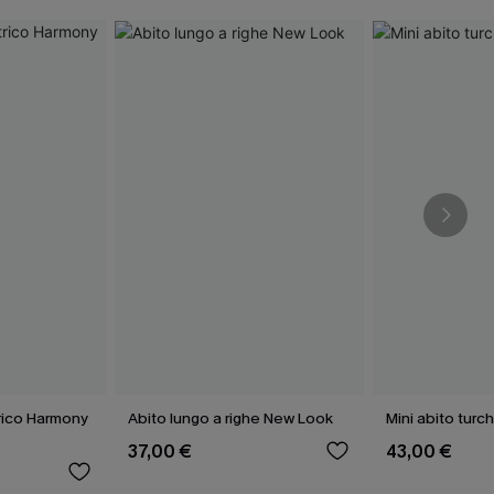
rico Harmony
Abito lungo a righe New Look
Mini abito tur
37,00 €
43,00 €