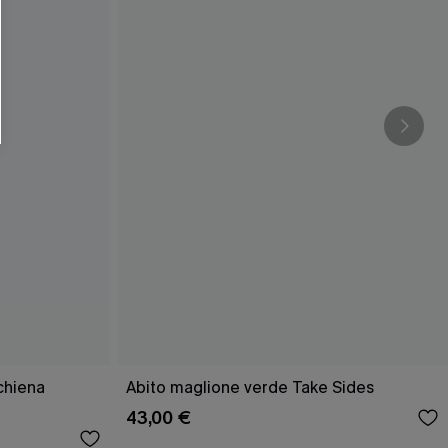
O SCONT
ere e-mail di marketing (compresi contenuti
ti i nostri
Termini e condizioni
. Potremmo
 di tracciamento come i pixel presenti nelle
rte, valutare il livello di coinvolgimento,
dotti che potrebbero interessarti, il tutto
y
. Puoi annullare l'iscrizione in qualsiasi
schiena
Abito maglione verde Take Sides
43,00 €