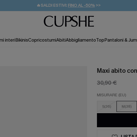
🔥SALDI ESTIVI:
FINO AL -50%
>>
💌REGALO PER I NUOVI: 20% DI SCONTO*
🚚SPEDIZIONE GRATUITA DA 49€
i interi
Bikinis
Copricostumi
Abiti
Abbigliamento
Top
Pantaloni & Jum
Maxi abito con
30,90 €
MISURARE (EU)
S(36)
M(38)
LISTA 