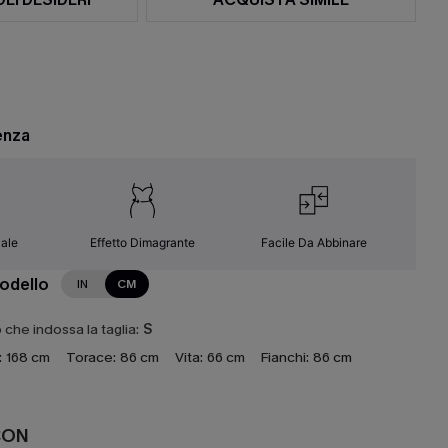
enza
ale
Effetto Dimagrante
Facile Da Abbinare
modello
IN
CM
che indossa la taglia:
S
:
168 cm
Torace:
86 cm
Vita:
66 cm
Fianchi:
86 cm
CON