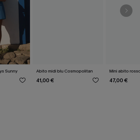
ays Sunny
Abito midi blu Cosmopolitan
Mini abito ross
41,00 €
47,00 €