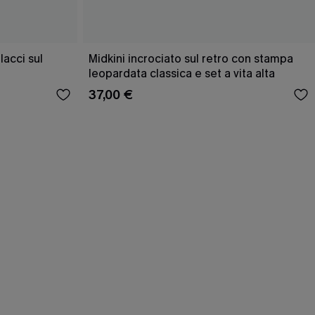
acci sul
Midkini incrociato sul retro con stampa
leopardata classica e set a vita alta
37,00 €