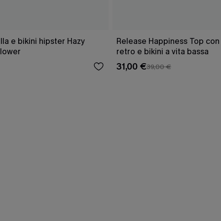
a e bikini hipster Hazy
Release Happiness Top con l
lower
retro e bikini a vita bassa
31,00 €
39,00 €