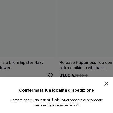
a e bikini hipster Hazy
Release Happiness Top con l
lower
retro e bikini a vita bassa
31,00 €
39,00 €
Conferma la tua località di spedizione
Sembra che tu sia in
stati Uniti
.
Vuoi passare al sito locale
CHE
per una migliore esperienza?