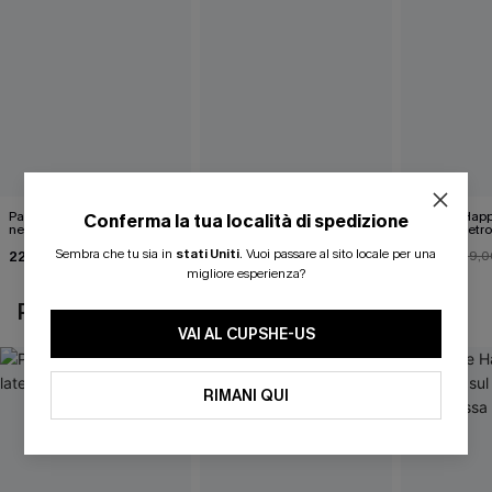
Pareo midi con lacci laterali
Top monospalla e bikini
Release Happ
Conferma la tua località di spedizione
neri
hipster Hazy Tenderness
lacci sul retro
Flower
bassa
Sembra che tu sia in
stati Uniti
.
Vuoi passare al sito locale per una
22,00 €
35,00 €
31,00 €
24,00 €
39,0
migliore esperienza?
POTREBBE INTERESSARTI ANCHE
VAI AL CUPSHE-US
RIMANI QUI