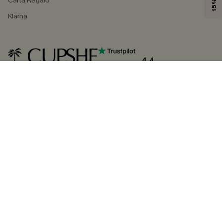
Carta Regalo
Klarna
4.4
SEGUICI SU
©2026 CUPSHE ITALIA
Informativa sulla privacy
|
Termini e condizioni
Gestione dei cookie