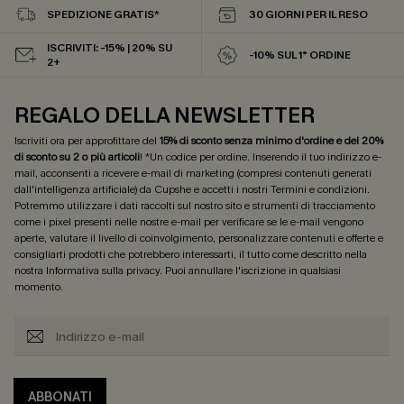
SPEDIZIONE GRATIS*
30 GIORNI PER IL RESO
ISCRIVITI: -15% | 20% SU
-10% SUL 1° ORDINE
2+
REGALO DELLA NEWSLETTER
Iscriviti ora per approfittare del
15% di sconto senza minimo d'ordine e del 20%
di sconto su 2 o più articoli
! *Un codice per ordine. Inserendo il tuo indirizzo e-
mail, acconsenti a ricevere e-mail di marketing (compresi contenuti generati
dall'intelligenza artificiale) da Cupshe e accetti i nostri
Termini e condizioni
.
Potremmo utilizzare i dati raccolti sul nostro sito e strumenti di tracciamento
come i pixel presenti nelle nostre e-mail per verificare se le e-mail vengono
aperte, valutare il livello di coinvolgimento, personalizzare contenuti e offerte e
consigliarti prodotti che potrebbero interessarti, il tutto come descritto nella
nostra
Informativa sulla privacy
. Puoi annullare l'iscrizione in qualsiasi
momento.
ABBONATI