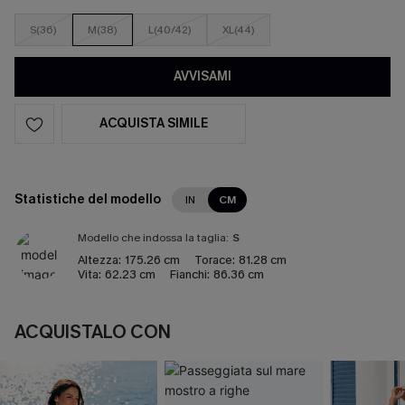
S(36)
M(38)
L(40/42)
XL(44)
AVVISAMI
ACQUISTA SIMILE
Statistiche del modello
IN
CM
Modello che indossa la taglia:
S
Altezza:
175.26 cm
Torace:
81.28 cm
Vita:
62.23 cm
Fianchi:
86.36 cm
ACQUISTALO CON