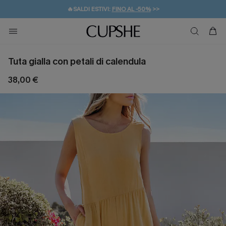
🔥SALDI ESTIVI:
FINO AL -50%
>>
💌REGALO PER I NUOVI: 20% DI SCONTO*
🚚SPEDIZIONE GRATUITA DA 49€
Tuta gialla con petali di calendula
38,00 €