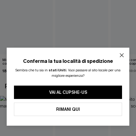
Mini abito senza maniche
Abito monospalla con
Mini abito con
Conferma la tua località di spedizione
con colletto nero
cintura e stampa a foglie
schiena scop
Sembra che tu sia in
stati Uniti
.
Vuoi passare al sito locale per una
18,90 €
26,90 €
26,00 €
33,
migliore esperienza?
POTREBBE INTERESSARTI ANCHE
VAI AL CUPSHE-US
RIMANI QUI