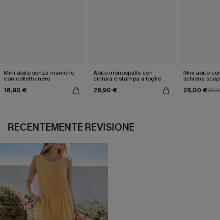
Mini abito senza maniche
Abito monospalla con
Mini abito con
con colletto nero
cintura e stampa a foglie
schiena scop
18,90 €
26,90 €
26,00 €
33,
RECENTEMENTE REVISIONE