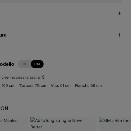
cura
modello
IN
CM
che indossa la taglia:
S
:
169 cm
Torace:
78 cm
Vita:
61 cm
Fianchi:
89 cm
CON