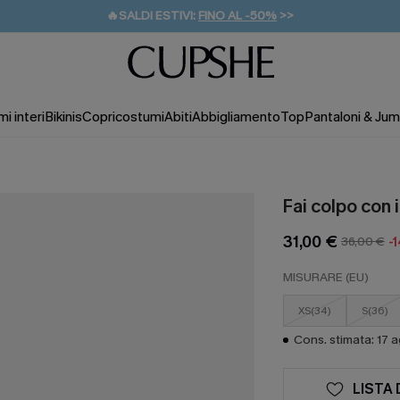
🔥SALDI ESTIVI:
FINO AL -50%
>>
💌REGALO PER I NUOVI: 20% DI SCONTO*
🚚SPEDIZIONE GRATUITA DA 49€
i interi
Bikinis
Copricostumi
Abiti
Abbigliamento
Top
Pantaloni & Jum
Fai colpo con i
31,00 €
36,00 €
-
MISURARE (EU)
XS(34)
S(36)
Cons. stimata: 17 
LISTA 