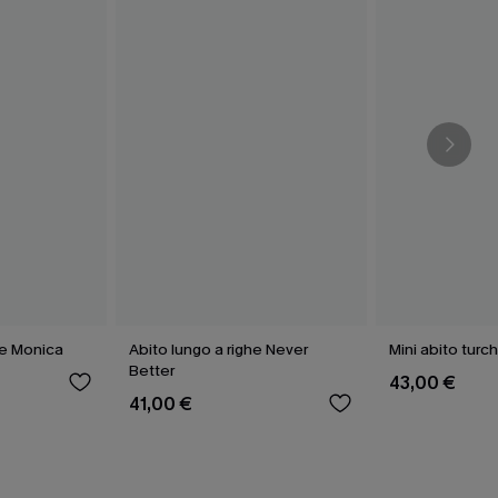
le Monica
Abito lungo a righe Never
Mini abito tur
Better
43,00 €
41,00 €