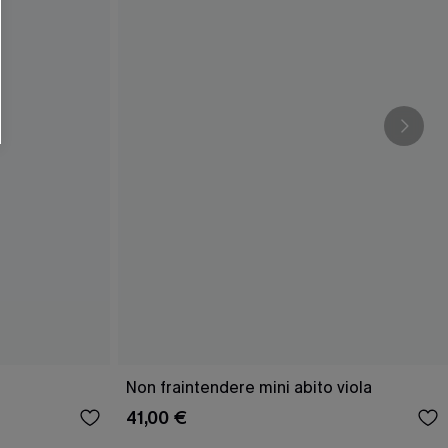
O SCONT
ere e-mail di marketing (compresi contenuti
ti i nostri
Termini e condizioni
. Potremmo
 di tracciamento come i pixel presenti nelle
rte, valutare il livello di coinvolgimento,
dotti che potrebbero interessarti, il tutto
y
. Puoi annullare l'iscrizione in qualsiasi
Non fraintendere mini abito viola
41,00 €