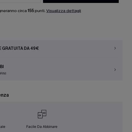
gneranno circa
155
punti.
Visualizza dettagli
E GRATUITA DA 49€
BI
ORNI
enza
ale
Facile Da Abbinare