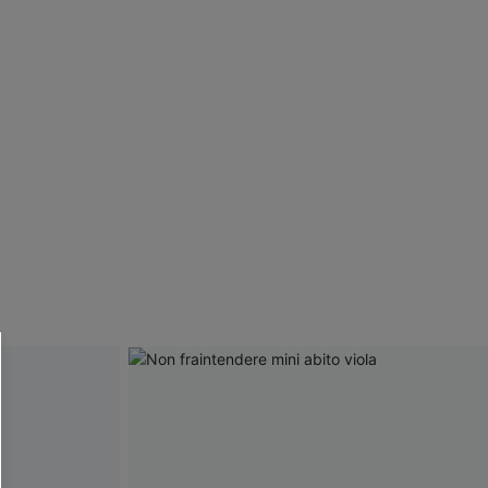
R OTTENERE
 MINIMO D'ORDINE
O PIÙ ARTICOLI