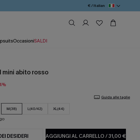
€ / Italian
psuits
Occasioni
SALDI
l mini abito rosso
14%
Guida alle taglie
M(38)
L(40/42)
XL(44)
ago
DEI DESIDERI
AGGIUNGI AL CARRELLO
/
31,00 €