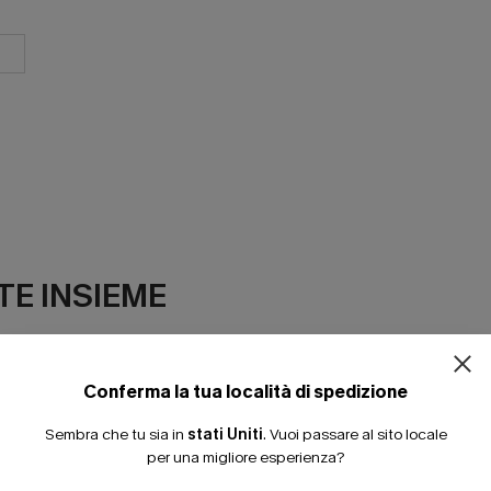
ISCRIVITI PE
E INSIEME
15% DI SCONTO SENZA
20% DI SCONTO SU 2 
Conferma la tua località di spedizione
Sembra che tu sia in
stati Uniti
.
Vuoi passare al sito locale
per una migliore esperienza?