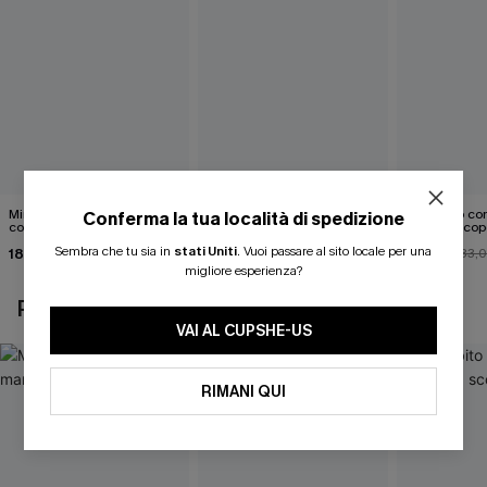
Mini abito senza maniche
Abito monospalla con
Mini abito con
Conferma la tua località di spedizione
con colletto nero
cintura e stampa a foglie
schiena scop
Sembra che tu sia in
stati Uniti
.
Vuoi passare al sito locale per una
18,90 €
26,90 €
26,00 €
33,
migliore esperienza?
POTREBBE INTERESSARTI ANCHE
VAI AL CUPSHE-US
RIMANI QUI