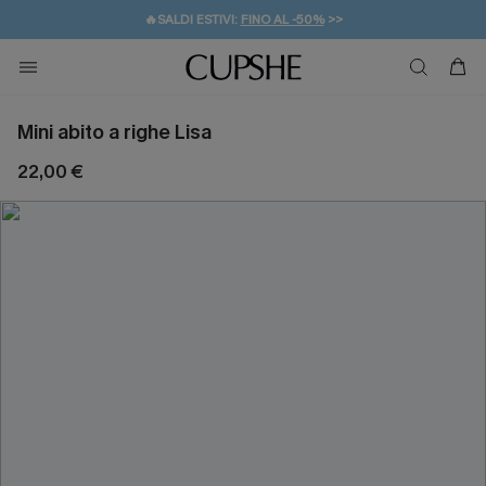
🔥SALDI ESTIVI:
FINO AL -50%
>>
💌REGALO PER I NUOVI: 20% DI SCONTO*
🚚SPEDIZIONE GRATUITA DA 49€
Mini abito a righe Lisa
22,00 €