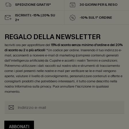
SPEDIZIONE GRATIS*
30 GIORNI PER IL RESO
ISCRIVITI: -15% | 20% SU
-10% SUL 1° ORDINE
2+
REGALO DELLA NEWSLETTER
Iscriviti ora per approfittare del
15% di sconto senza minimo d'ordine e del 20%
di sconto su 2 o più articoli
! *Un codice per ordine. Inserendo il tuo indirizzo e-
mail, acconsenti a ricevere e-mail di marketing (compresi contenuti generati
dall'intelligenza artificiale) da Cupshe e accetti i nostri
Termini e condizioni
.
Potremmo utilizzare i dati raccolti sul nostro sito e strumenti di tracciamento
come i pixel presenti nelle nostre e-mail per verificare se le e-mail vengono
aperte, valutare il livello di coinvolgimento, personalizzare contenuti e offerte e
consigliarti prodotti che potrebbero interessarti, il tutto come descritto nella
nostra
Informativa sulla privacy
. Puoi annullare l'iscrizione in qualsiasi
momento.
ABBONATI