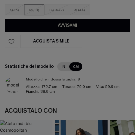
S(36)
M(38)
L(40/42)
XL(44)
AVVISAMI
ACQUISTA SIMILE
Statistiche del modello
IN
CM
Modello che indossa la taglia:
S
Altezza:
172.7 cm
Torace:
79.0 cm
Vita:
59.9 cm
Fianchi:
88.9 cm
ACQUISTALO CON