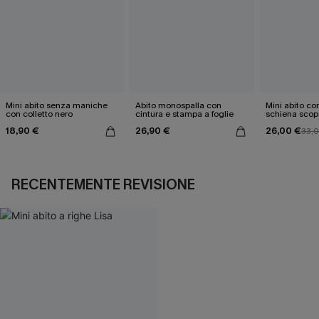
Mini abito senza maniche
Abito monospalla con
Mini abito con
con colletto nero
cintura e stampa a foglie
schiena scop
18,90 €
26,90 €
26,00 €
33,
RECENTEMENTE REVISIONE