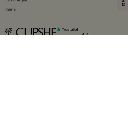
Carta Regalo
Klarna
4.4
SEGUICI SU
©2026 CUPSHE ITALIA
Informativa sulla privacy
|
Termini e condizioni
Gestione dei cookie