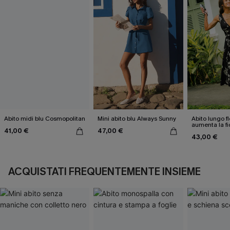
Abito midi blu Cosmopolitan
Mini abito blu Always Sunny
Abito lungo f
aumenta la fi
41,00 €
47,00 €
stessi
43,00 €
ACQUISTATI FREQUENTEMENTE INSIEME