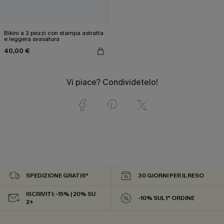
Bikini a 3 pezzi con stampa astratta
e leggera svasatura
40,00 €
Vi piace? Condividetelo!
SPEDIZIONE GRATIS*
30 GIORNI PER IL RESO
ISCRIVITI: -15% | 20% SU
-10% SUL 1° ORDINE
2+