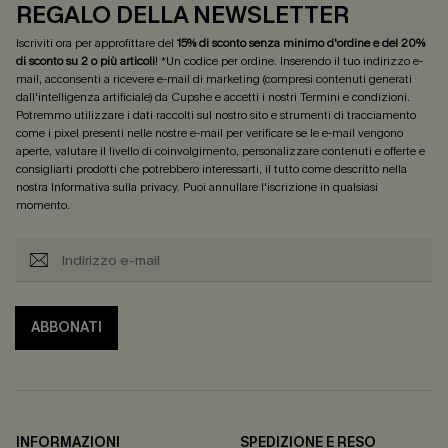
REGALO DELLA NEWSLETTER
Iscriviti ora per approfittare del
15% di sconto senza minimo d'ordine e del 20%
di sconto su 2 o più articoli
! *Un codice per ordine. Inserendo il tuo indirizzo e-
mail, acconsenti a ricevere e-mail di marketing (compresi contenuti generati
dall'intelligenza artificiale) da Cupshe e accetti i nostri
Termini e condizioni
.
Potremmo utilizzare i dati raccolti sul nostro sito e strumenti di tracciamento
come i pixel presenti nelle nostre e-mail per verificare se le e-mail vengono
aperte, valutare il livello di coinvolgimento, personalizzare contenuti e offerte e
consigliarti prodotti che potrebbero interessarti, il tutto come descritto nella
nostra
Informativa sulla privacy
. Puoi annullare l'iscrizione in qualsiasi
momento.
ABBONATI
INFORMAZIONI
SPEDIZIONE E RESO