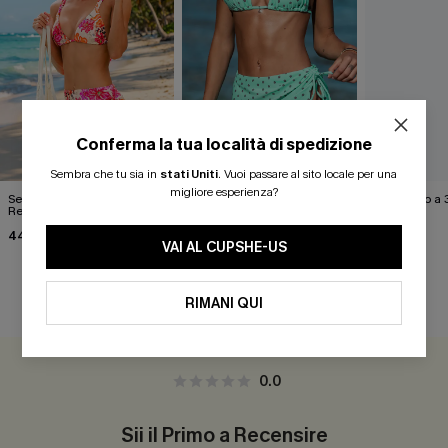
Conferma la tua località di spedizione
Sembra che tu sia in
stati Uniti
.
Vuoi passare al sito locale per una
migliore esperienza?
Set bikini a 3 pezzi Left on
Bikini a tre pezzi a pois in
Bikini nero a 
Read
perfette condizioni.
Threat
44,00 €
40,00 €
40,00 €
VAI AL CUPSHE-US
RIMANI QUI
RECENSIONI DEI CLIENTI
0.0
Sii il Primo a Recensire