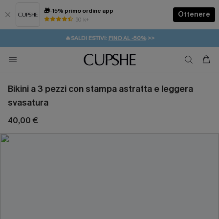
🎁-15% primo ordine app
Ottenere
50 k+
⚡️-15% SUGLI ESSENZIALI DA VACANZA |
ACQUISTA
🔥SALDI ESTIVI:
FINO AL -50%
>>
💌REGALO PER I NUOVI: 20% DI SCONTO*
🚚SPEDIZIONE GRATUITA DA 49€
Bikini a 3 pezzi con stampa astratta e leggera
svasatura
40,00 €