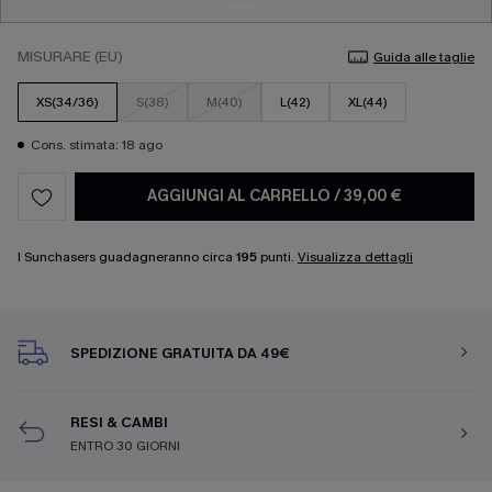
MISURARE (EU)
Guida alle taglie
XS(34/36)
S(38)
M(40)
L(42)
XL(44)
Cons. stimata: 18 ago
AGGIUNGI AL CARRELLO
/
39,00 €
I Sunchasers guadagneranno circa
195
punti.
Visualizza dettagli
SPEDIZIONE GRATUITA DA 49€
RESI & CAMBI
ENTRO 30 GIORNI