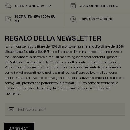
SPEDIZIONE GRATIS*
30 GIORNI PER IL RESO
ISCRIVITI: -15% | 20% SU
-10% SUL 1° ORDINE
2+
REGALO DELLA NEWSLETTER
Iscriviti ora per approfittare del
15% di sconto senza minimo d'ordine e del 20%
di sconto su 2 o più articoli
! *Un codice per ordine. Inserendo il tuo indirizzo e-
mail, acconsenti a ricevere e-mail di marketing (compresi contenuti generati
dall'intelligenza artificiale) da Cupshe e accetti i nostri
Termini e condizioni
.
Potremmo utilizzare i dati raccolti sul nostro sito e strumenti di tracciamento
come i pixel presenti nelle nostre e-mail per verificare se le e-mail vengono
aperte, valutare il livello di coinvolgimento, personalizzare contenuti e offerte e
consigliarti prodotti che potrebbero interessarti, il tutto come descritto nella
nostra
Informativa sulla privacy
. Puoi annullare l'iscrizione in qualsiasi
momento.
ABBONATI