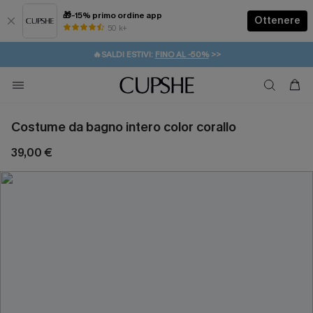
🎁-15% primo ordine app
Ottenere
50 k+
⚡️-15% SUGLI ESSENZIALI DA VACANZA |
ACQUISTA
🔥SALDI ESTIVI:
FINO AL -50%
>>
💌REGALO PER I NUOVI: 20% DI SCONTO*
🚚SPEDIZIONE GRATUITA DA 49€
Costume da bagno intero color corallo
39,00 €