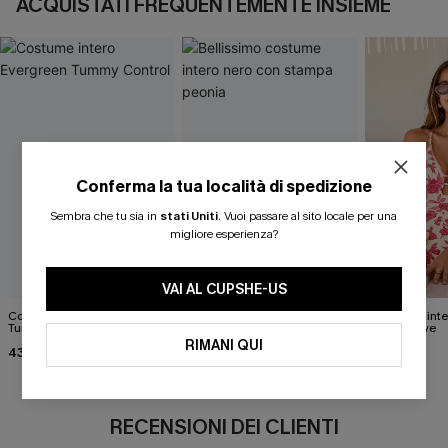
ACQUISTATI FREQUENTEMENTE INSIEME
Conferma la tua località di spedizione
Sembra che tu sia in
stati Uniti
.
Vuoi passare al sito locale per una
migliore esperienza?
VAI AL CUPSHE-US
Costume intero Evergreen
Bellissimo costume intero
Costume inter
Tummy Control
nero con stampa peonia
of Self-Love
RIMANI QUI
43,00 €
43,00 €
42,00 €
RECENSIONI DEI CLIENTI