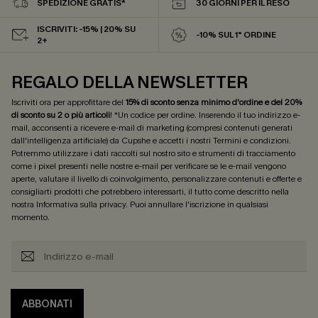
SPEDIZIONE GRATIS*
30 GIORNI PER IL RESO
ISCRIVITI: -15% | 20% SU
-10% SUL 1° ORDINE
2+
REGALO DELLA NEWSLETTER
Iscriviti ora per approfittare del
15% di sconto senza minimo d'ordine e del 20%
di sconto su 2 o più articoli
! *Un codice per ordine. Inserendo il tuo indirizzo e-
mail, acconsenti a ricevere e-mail di marketing (compresi contenuti generati
dall'intelligenza artificiale) da Cupshe e accetti i nostri
Termini e condizioni
.
Potremmo utilizzare i dati raccolti sul nostro sito e strumenti di tracciamento
come i pixel presenti nelle nostre e-mail per verificare se le e-mail vengono
aperte, valutare il livello di coinvolgimento, personalizzare contenuti e offerte e
consigliarti prodotti che potrebbero interessarti, il tutto come descritto nella
nostra
Informativa sulla privacy
. Puoi annullare l'iscrizione in qualsiasi
momento.
ABBONATI