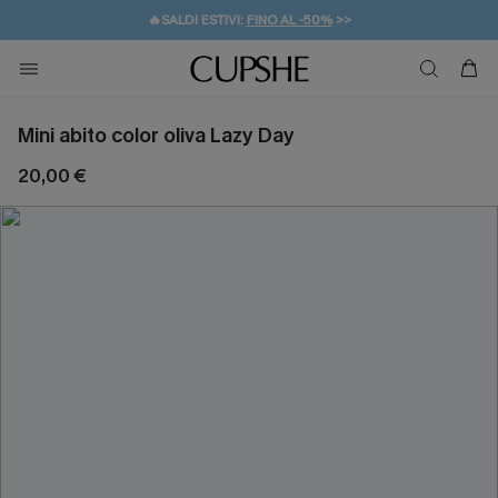
🔥SALDI ESTIVI:
FINO AL -50%
>>
💌REGALO PER I NUOVI: 20% DI SCONTO*
🚚SPEDIZIONE GRATUITA DA 49€
Mini abito color oliva Lazy Day
20,00 €