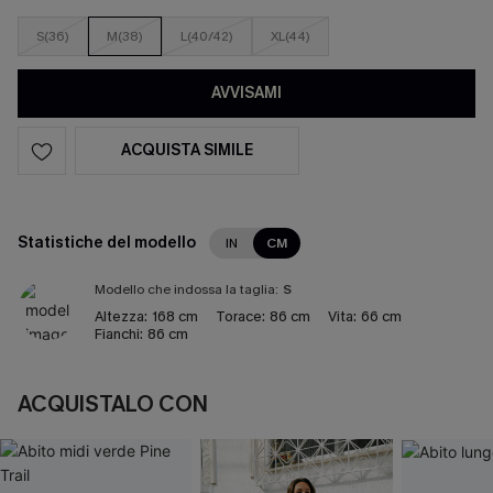
S(36)
M(38)
L(40/42)
XL(44)
AVVISAMI
ACQUISTA SIMILE
Statistiche del modello
IN
CM
Modello che indossa la taglia:
S
Altezza:
168 cm
Torace:
86 cm
Vita:
66 cm
Fianchi:
86 cm
ACQUISTALO CON