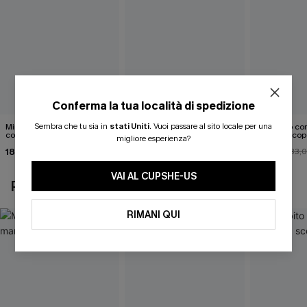
Conferma la tua località di spedizione
Sembra che tu sia in
stati Uniti
.
Vuoi passare al sito locale per una
Mini abito senza maniche
Abito monospalla con
Mini abito con
con colletto nero
cintura e stampa a foglie
schiena scop
migliore esperienza?
18,90 €
26,90 €
26,00 €
33,
VAI AL CUPSHE-US
POTREBBE INTERESSARTI ANCHE
RIMANI QUI