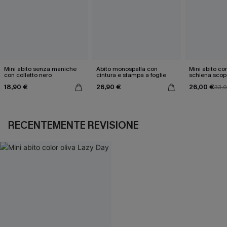
Mini abito senza maniche
Abito monospalla con
Mini abito con
con colletto nero
cintura e stampa a foglie
schiena scop
18,90 €
26,90 €
26,00 €
33,
RECENTEMENTE REVISIONE