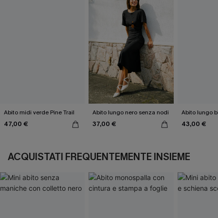
Abito midi verde Pine Trail
Abito lungo nero senza nodi
Abito lungo bl
47,00 €
37,00 €
43,00 €
ACQUISTATI FREQUENTEMENTE INSIEME