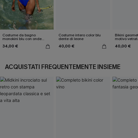
Costume da bagno
Costume intero color blu
Bikini geome
monokini blu con onde
dente di leone
motivo vetrat
elettriche
34,00 €
40,00 €
40,00 €
ACQUISTATI FREQUENTEMENTE INSIEME