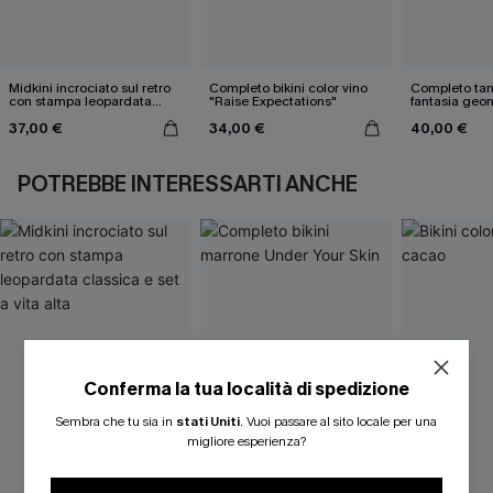
Midkini incrociato sul retro
Completo bikini color vino
Completo tan
con stampa leopardata
"Raise Expectations"
fantasia geo
classica e set a vita alta
37,00 €
34,00 €
40,00 €
POTREBBE INTERESSARTI ANCHE
Conferma la tua località di spedizione
Sembra che tu sia in
stati Uniti
.
Vuoi passare al sito locale per una
migliore esperienza?