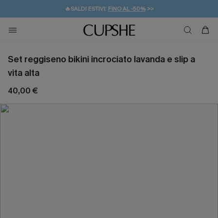
🔥SALDI ESTIVI:
FINO AL -50%
>>
💌REGALO PER I NUOVI: 20% DI SCONTO*
🚚SPEDIZIONE GRATUITA DA 49€
Set reggiseno bikini incrociato lavanda e slip a
vita alta
40,00 €