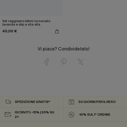
Set reggiseno bikini incrociato
lavanda e slip a vita alta
40,00 €
Vi piace? Condividetelo!
SPEDIZIONE GRATIS*
30 GIORNI PER IL RESO
ISCRIVITI: -15% | 20% SU
-10% SUL 1° ORDINE
2+