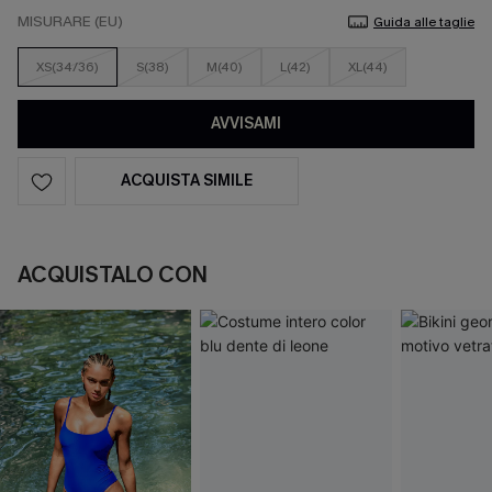
MISURARE (EU)
Guida alle taglie
XS(34/36)
S(38)
M(40)
L(42)
XL(44)
AVVISAMI
ACQUISTA SIMILE
ACQUISTALO CON