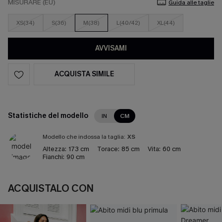
MISURARE (EU)
Guida alle taglie
XS(34)
S(36)
M(38)
L(40/42)
XL(44)
AVVISAMI
ACQUISTA SIMILE
Statistiche del modello
IN
CM
Modello che indossa la taglia:
XS
Altezza:
173 cm
Torace:
85 cm
Vita:
60 cm
Fianchi:
90 cm
ACQUISTALO CON