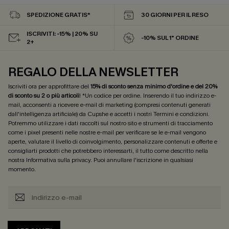
SPEDIZIONE GRATIS*
30 GIORNI PER IL RESO
ISCRIVITI: -15% | 20% SU
-10% SUL 1° ORDINE
2+
REGALO DELLA NEWSLETTER
Iscriviti ora per approfittare del
15% di sconto senza minimo d'ordine e del 20%
di sconto su 2 o più articoli
! *Un codice per ordine. Inserendo il tuo indirizzo e-
mail, acconsenti a ricevere e-mail di marketing (compresi contenuti generati
dall'intelligenza artificiale) da Cupshe e accetti i nostri
Termini e condizioni
.
Potremmo utilizzare i dati raccolti sul nostro sito e strumenti di tracciamento
come i pixel presenti nelle nostre e-mail per verificare se le e-mail vengono
aperte, valutare il livello di coinvolgimento, personalizzare contenuti e offerte e
consigliarti prodotti che potrebbero interessarti, il tutto come descritto nella
nostra
Informativa sulla privacy
. Puoi annullare l'iscrizione in qualsiasi
momento.