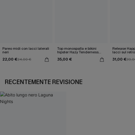
Pareo midi con lacci laterali
Top monospalla e bikini
Release Happ
neri
hipster Hazy Tenderness
lacci sul retro
Flower
bassa
22,00 €
35,00 €
31,00 €
24,00 €
39,0
RECENTEMENTE REVISIONE