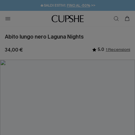
🔥SALDI ESTIVI:
FINO AL -50%
>>
💌REGALO PER I NUOVI: 20% DI SCONTO*
🚚SPEDIZIONE GRATUITA DA 49€
Abito lungo nero Laguna Nights
34,00 €
5.0
1 Recensioni