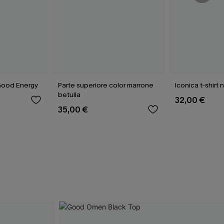
Good Energy
Parte superiore color marrone
Iconica t-shirt 
betulla
32,00 €
35,00 €