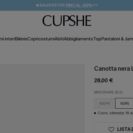
🔥SALDI ESTIVI:
FINO AL -50%
>>
💌REGALO PER I NUOVI: 20% DI SCONTO*
🚚SPEDIZIONE GRATUITA DA 49€
i interi
Bikinis
Copricostumi
Abiti
Abbigliamento
Top
Pantaloni & Jum
Canotta nera 
28,00 €
MISURARE (EU)
XS(34)
S(36)
Cons. stimata: 19 
LISTA 