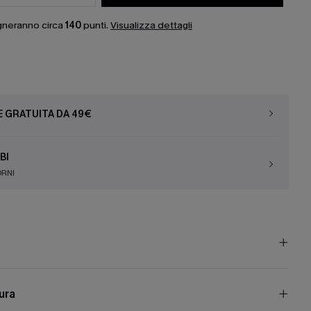
gneranno circa
140
punti.
Visualizza dettagli
E GRATUITA DA 49€
BI
ORNI
cura