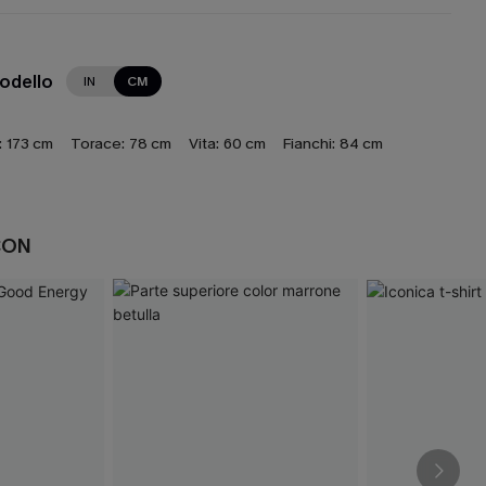
modello
IN
CM
:
173 cm
Torace:
78 cm
Vita:
60 cm
Fianchi:
84 cm
CON