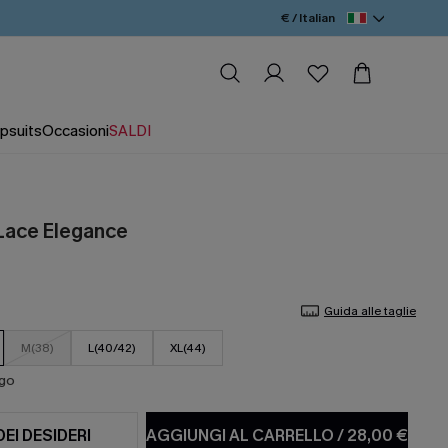
€ / Italian
psuits
Occasioni
SALDI
Lace Elegance
Guida alle taglie
M(38)
L(40/42)
XL(44)
ago
DEI DESIDERI
AGGIUNGI AL CARRELLO
/
28,00 €