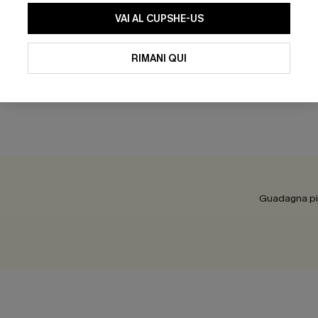
 color tortora a strati
Take Chance White Top
VAI AL CUPSHE-US
32,00 €
RIMANI QUI
Guadagna più