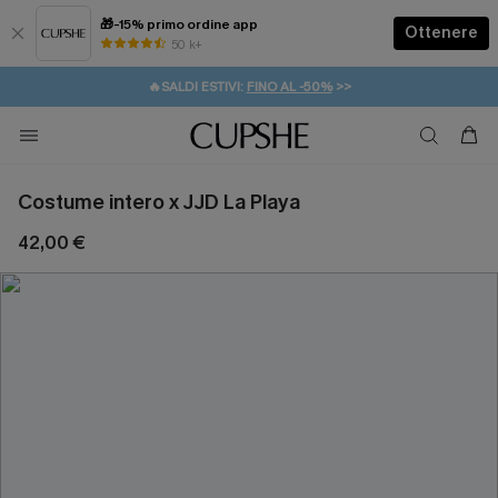
🎁-15% primo ordine app
Ottenere
50 k+
⚡️-15% SUGLI ESSENZIALI DA VACANZA |
ACQUISTA
🔥SALDI ESTIVI:
FINO AL -50%
>>
💌REGALO PER I NUOVI: 20% DI SCONTO*
🚚SPEDIZIONE GRATUITA DA 49€
Costume intero x JJD La Playa
42,00 €