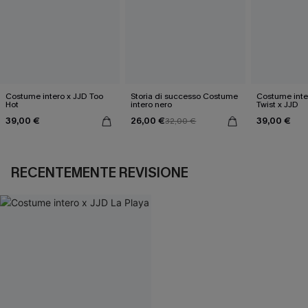
Costume intero x JJD Too
Storia di successo Costume
Costume inte
Hot
intero nero
Twist x JJD
39,00 €
26,00 €
39,00 €
32,00 €
RECENTEMENTE REVISIONE