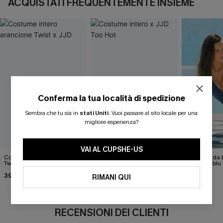
ACQUISTATI FREQUENTEMENTE INSIEME
Conferma la tua località di spedizione
Sembra che tu sia in
stati Uniti
.
Vuoi passare al sito locale per una
migliore esperienza?
VAI AL CUPSHE-US
Costume intero arancione
Costume intero x JJD Too
Costume da 
Twist x JJD
Hot
monokini bl
Somewhere"
39,00 €
39,00 €
44,00 €
RIMANI QUI
RECENSIONI DEI CLIENTI