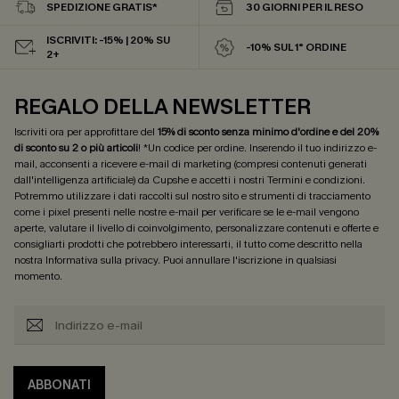
SPEDIZIONE GRATIS*
30 GIORNI PER IL RESO
ISCRIVITI: -15% | 20% SU
-10% SUL 1° ORDINE
2+
REGALO DELLA NEWSLETTER
Iscriviti ora per approfittare del
15% di sconto senza minimo d'ordine e del 20%
di sconto su 2 o più articoli
! *Un codice per ordine. Inserendo il tuo indirizzo e-
mail, acconsenti a ricevere e-mail di marketing (compresi contenuti generati
dall'intelligenza artificiale) da Cupshe e accetti i nostri
Termini e condizioni
.
Potremmo utilizzare i dati raccolti sul nostro sito e strumenti di tracciamento
come i pixel presenti nelle nostre e-mail per verificare se le e-mail vengono
aperte, valutare il livello di coinvolgimento, personalizzare contenuti e offerte e
consigliarti prodotti che potrebbero interessarti, il tutto come descritto nella
nostra
Informativa sulla privacy
. Puoi annullare l'iscrizione in qualsiasi
momento.
ABBONATI