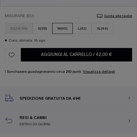
MISURARE (EU)
Guida alle taglie
XS(34/36)
S(38)
M(40)
L(42)
XL(44)
Cons. stimata: 18 ago
AGGIUNGI AL CARRELLO
/
42,00 €
I Sunchasers guadagneranno circa
210
punti.
Visualizza dettagli
SPEDIZIONE GRATUITA DA 49€
RESI & CAMBI
ENTRO 30 GIORNI