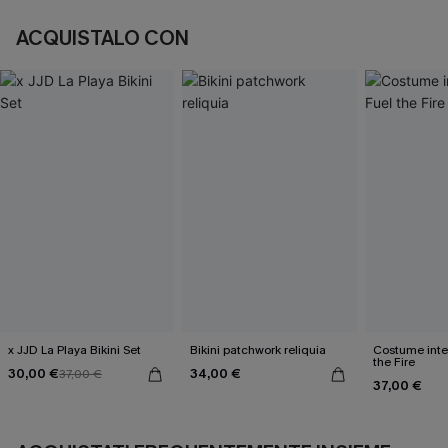
ACQUISTALO CON
x JJD La Playa Bikini Set
Bikini patchwork reliquia
Costume inte
the Fire
30,00 €
34,00 €
37,00 €
37,00 €