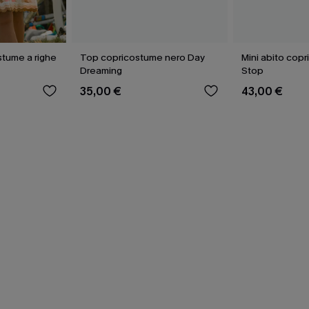
stume a righe
Top copricostume nero Day
Mini abito cop
Dreaming
Stop
35,00 €
43,00 €