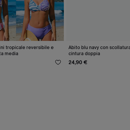
ini tropicale reversibile e
Abito blu navy con scollatu
ita media
cintura doppia
24,90 €