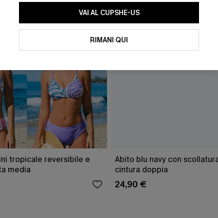
VAI AL CUPSHE-US
RIMANI QUI
ini tropicale reversibile e
Abito blu navy con scollatu
ita media
cintura doppia
24,90 €