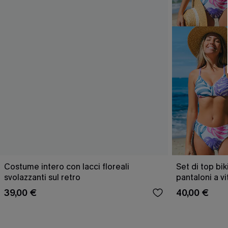
Costume intero con lacci floreali
Set di top bik
svolazzanti sul retro
pantaloni a v
39,00 €
40,00 €