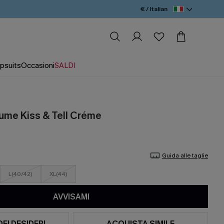
€ / Italian
psuits
Occasioni
SALDI
ume Kiss & Tell Créme
Guida alle taglie
L(40/42)
XL(44)
AVVISAMI
DEI DESIDERI
ACQUISTA SIMILE