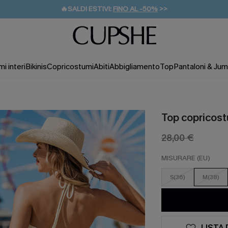
🔥SALDI ESTIVI:
FINO AL -50%
>>
💌REGALO PER I NUOVI: 20% DI SCONTO*
🚚SPEDIZIONE GRATUITA DA 49€
i interi
Bikinis
Copricostumi
Abiti
Abbigliamento
Top
Pantaloni & Jum
Top copricost
28,00 €
MISURARE (EU)
S(36)
M(38)
LISTA 