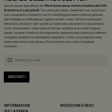
Iscriviti ora per approfittare del
15% di sconto senza minimo d'ordine e del 20%
di sconto su 2 o più articoli
! *Un codice per ordine. Inserendo il tuo indirizzo e-
mail, acconsenti a ricevere e-mail di marketing (compresi contenuti generati
dall'intelligenza artificiale) da Cupshe e accetti i nostri
Termini e condizioni
.
Potremmo utilizzare i dati raccolti sul nostro sito e strumenti di tracciamento
come i pixel presenti nelle nostre e-mail per verificare se le e-mail vengono
aperte, valutare il livello di coinvolgimento, personalizzare contenuti e offerte e
consigliarti prodotti che potrebbero interessarti, il tutto come descritto nella
nostra
Informativa sulla privacy
. Puoi annullare l'iscrizione in qualsiasi
momento.
ABBONATI
INFORMAZIONI
SPEDIZIONE E RESO
SULL'AZIENDA