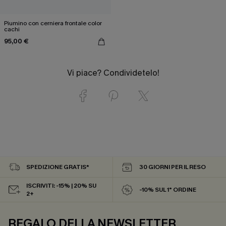
Piumino con cerniera frontale color
cachi
95,00 €
Vi piace? Condividetelo!
SPEDIZIONE GRATIS*
30 GIORNI PER IL RESO
ISCRIVITI: -15% | 20% SU
-10% SUL 1° ORDINE
2+
REGALO DELLA NEWSLETTER