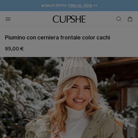
🔥SALDI ESTIVI:
FINO AL -50%
>>
💌REGALO PER I NUOVI: 20% DI SCONTO*
🚚SPEDIZIONE GRATUITA DA 49€
Piumino con cerniera frontale color cachi
95,00 €