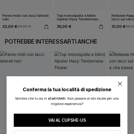
Pareo midi con lacci laterali
Top monospalla e bikini
Release Happ
neri
hipster Hazy Tenderness
lacci sul retro
Flower
bassa
22,00 €
35,00 €
31,00 €
24,00 €
39,0
POTREBBE INTERESSARTI ANCHE
Conferma la tua località di spedizione
ISCRIVITI PER OTTENERE
Sembra che tu sia in
stati Uniti
.
Vuoi passare al sito locale per una
migliore esperienza?
15% DI SCONTO SENZA MINIMO D'ORDINE
20% DI SCONTO SU 2 O PIÙ ARTICOLI
VAI AL CUPSHE-US