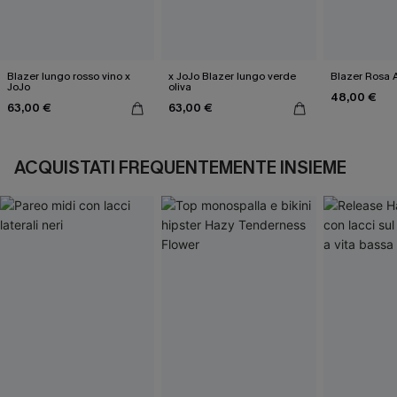
Blazer lungo rosso vino x
x JoJo Blazer lungo verde
Blazer Rosa 
JoJo
oliva
48,00 €
63,00 €
63,00 €
ACQUISTATI FREQUENTEMENTE INSIEME