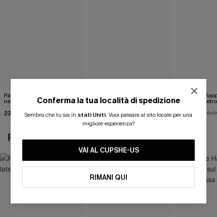
Pareo midi con lacci laterali
Top monospalla e bikini
Release Happ
Conferma la tua località di spedizione
neri
hipster Hazy Tenderness
lacci sul retro
Flower
bassa
22,00 €
35,00 €
31,00 €
24,00 €
39,0
Sembra che tu sia in
stati Uniti
.
Vuoi passare al sito locale per una
migliore esperienza?
POTREBBE INTERESSARTI ANCHE
VAI AL CUPSHE-US
RIMANI QUI