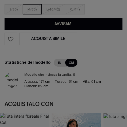
S(36)
M(38)
L(40/42)
XL(44)
AVVISAMI
ACQUISTA SIMILE
Statistiche del modello
IN
CM
Modello che indossa la taglia:
S
Altezza:
171 cm
Torace:
81 cm
Vita:
61 cm
Fianchi:
89 cm
ACQUISTALO CON