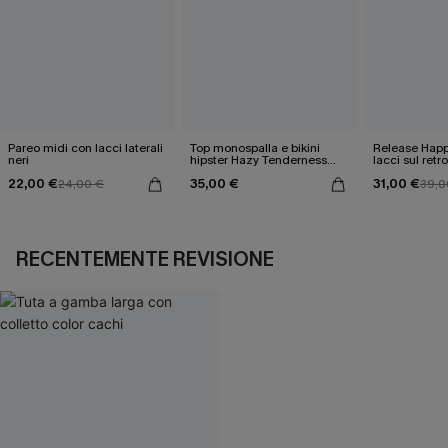
Pareo midi con lacci laterali
Top monospalla e bikini
Release Happ
neri
hipster Hazy Tenderness
lacci sul retro
Flower
bassa
22,00 €
35,00 €
31,00 €
24,00 €
39,0
RECENTEMENTE REVISIONE