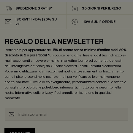
SPEDIZIONE GRATIS*
30 GIORNI PER IL RESO
ISCRIVITI: -15% | 20% SU
-10% SUL 1° ORDINE
2+
REGALO DELLA NEWSLETTER
Iscriviti ora per approfittare del
15% di sconto senza minimo d'ordine e del 20%
di sconto su 2 o più articoli
! *Un codice per ordine. Inserendo il tuo indirizzo e-
mail, acconsenti a ricevere e-mail di marketing (compresi contenuti generati
dall'intelligenza artificiale) da Cupshe e accetti i nostri
Termini e condizioni
.
Potremmo utilizzare i dati raccolti sul nostro sito e strumenti di tracciamento
come i pixel presenti nelle nostre e-mail per verificare se le e-mail vengono
aperte, valutare il livello di coinvolgimento, personalizzare contenuti e offerte e
consigliarti prodotti che potrebbero interessarti, il tutto come descritto nella
nostra
Informativa sulla privacy
. Puoi annullare l'iscrizione in qualsiasi
momento.