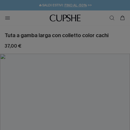
🔥SALDI ESTIVI:
FINO AL -50%
>>
💌REGALO PER I NUOVI: 20% DI SCONTO*
🚚SPEDIZIONE GRATUITA DA 49€
Tuta a gamba larga con colletto color cachi
37,00 €