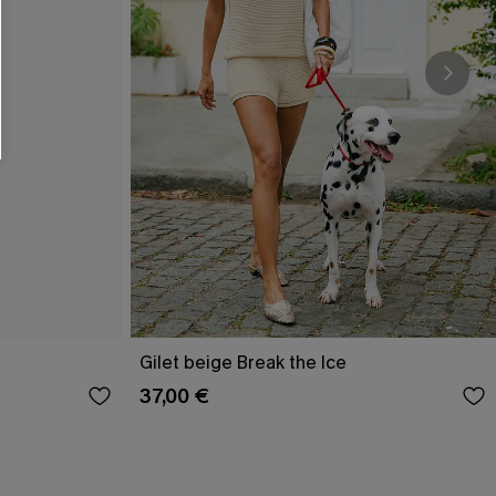
O SCONT
ere e-mail di marketing (compresi contenuti
ti i nostri
Termini e condizioni
. Potremmo
 di tracciamento come i pixel presenti nelle
rte, valutare il livello di coinvolgimento,
dotti che potrebbero interessarti, il tutto
y
. Puoi annullare l'iscrizione in qualsiasi
Gilet beige Break the Ice
37,00 €