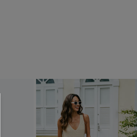
R OTTENERE
 MINIMO D'ORDINE
O PIÙ ARTICOLI