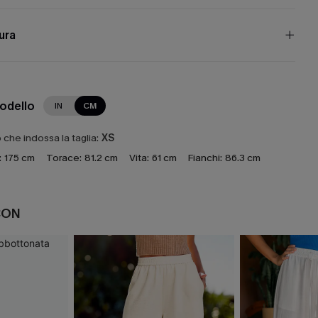
cura
modello
IN
CM
che indossa la taglia:
XS
:
175 cm
Torace:
81.2 cm
Vita:
61 cm
Fianchi:
86.3 cm
CON