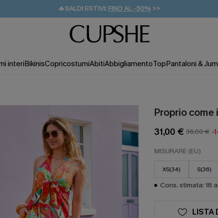
🔥SALDI ESTIVI:
FINO AL -50%
>>
💌REGALO PER I NUOVI: 20% DI SCONTO*
🚚SPEDIZIONE GRATUITA DA 49€
i interi
Bikinis
Copricostumi
Abiti
Abbigliamento
Top
Pantaloni & Jum
Proprio come i 
31,00 €
36,00 €
-
MISURARE (EU)
XS(34)
S(36)
Cons. stimata: 18 
LISTA 