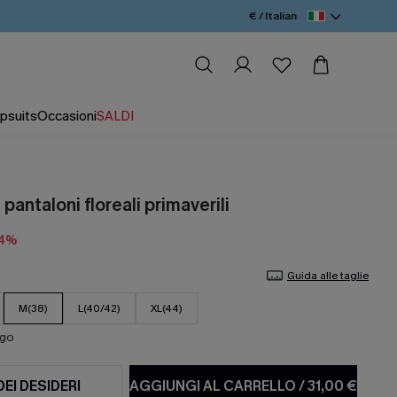
€ / Italian
psuits
Occasioni
SALDI
pantaloni floreali primaverili
14%
Guida alle taglie
M(38)
L(40/42)
XL(44)
ago
DEI DESIDERI
AGGIUNGI AL CARRELLO
/
31,00 €