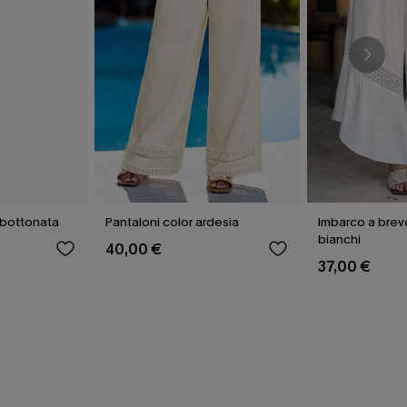
bbottonata
Pantaloni color ardesia
Imbarco a brev
bianchi
40,00 €
37,00 €