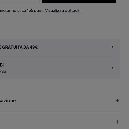
gneranno circa
155
punti.
Visualizza dettagli
E GRATUITA DA 49€
BI
ORNI
nsazione