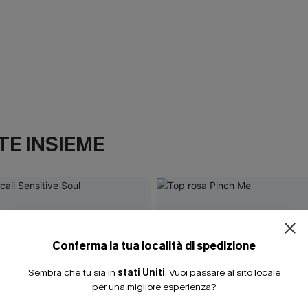
E INSIEME
ISCRIVITI PE
15% DI SCONTO SENZA
20% DI SCONTO SU 2 
Conferma la tua località di spedizione
Sembra che tu sia in
stati Uniti
.
Vuoi passare al sito locale
per una migliore esperienza?