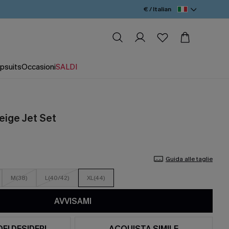
€ / Italian
psuits
Occasioni
SALDI
eige Jet Set
Guida alle taglie
M(38)
L(40/42)
XL(44)
AVVISAMI
DEI DESIDERI
ACQUISTA SIMILE