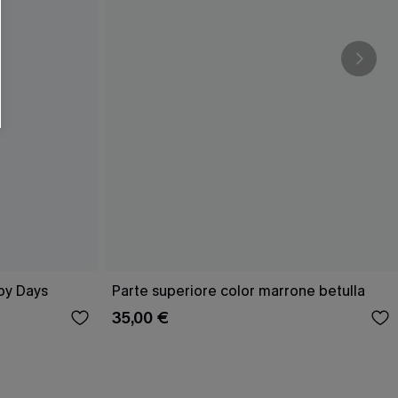
py Days
Parte superiore color marrone betulla
35,00 €