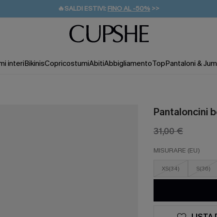
🔥SALDI ESTIVI:
FINO AL -50%
>>
💌REGALO PER I NUOVI: 20% DI SCONTO*
🚚SPEDIZIONE GRATUITA DA 49€
i interi
Bikinis
Copricostumi
Abiti
Abbigliamento
Top
Pantaloni & Jum
Pantaloncini b
31,00 €
MISURARE (EU)
XS(34)
S(36)
LISTA 