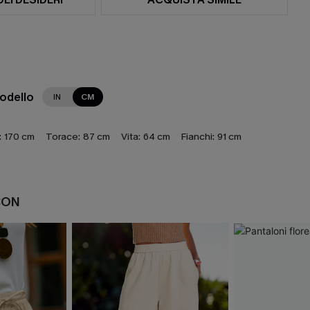
modello
IN
CM
:
170 cm
Torace:
87 cm
Vita:
64 cm
Fianchi:
91 cm
CON