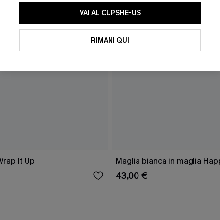
VAI AL CUPSHE-US
RIMANI QUI
Wrap It Up
Maglia bianca in maglia Hap
43,00 €