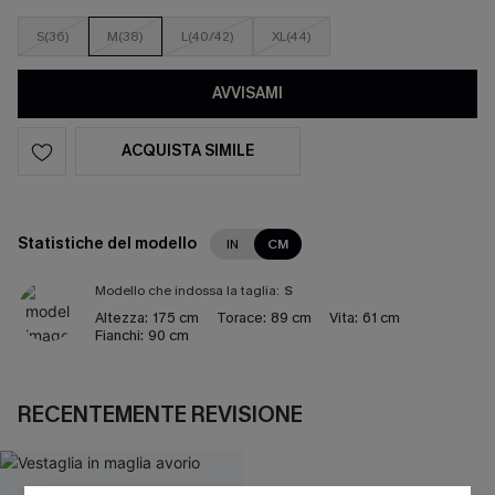
S(36)
M(38)
L(40/42)
XL(44)
AVVISAMI
ACQUISTA SIMILE
Statistiche del modello
IN
CM
Modello che indossa la taglia:
S
Altezza:
175 cm
Torace:
89 cm
Vita:
61 cm
Fianchi:
90 cm
RECENTEMENTE REVISIONE