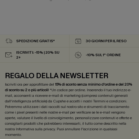
SPEDIZIONE GRATIS*
30 GIORNI PER IL RESO
ISCRIVITI: -15% | 20% SU
-10% SUL 1° ORDINE
2+
REGALO DELLA NEWSLETTER
Iscriviti ora per approfittare del
15% di sconto senza minimo d'ordine e del 20%
di sconto su 2 o più articoli
! *Un codice per ordine. Inserendo il tuo indirizzo e-
mail, acconsenti a ricevere e-mail di marketing (compresi contenuti generati
dall'intelligenza artificiale) da Cupshe e accetti i nostri
Termini e condizioni
.
Potremmo utilizzare i dati raccolti sul nostro sito e strumenti di tracciamento
come i pixel presenti nelle nostre e-mail per verificare se le e-mail vengono
aperte, valutare il livello di coinvolgimento, personalizzare contenuti e offerte e
consigliarti prodotti che potrebbero interessarti, il tutto come descritto nella
nostra
Informativa sulla privacy
. Puoi annullare l'iscrizione in qualsiasi
momento.