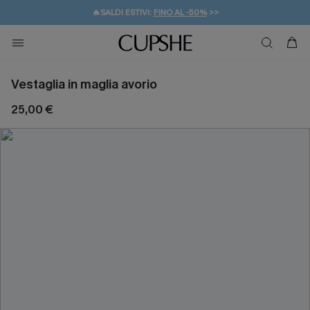
🔥SALDI ESTIVI:
FINO AL -50%
>>
💌REGALO PER I NUOVI: 20% DI SCONTO*
🚚SPEDIZIONE GRATUITA DA 49€
Vestaglia in maglia avorio
25,00 €