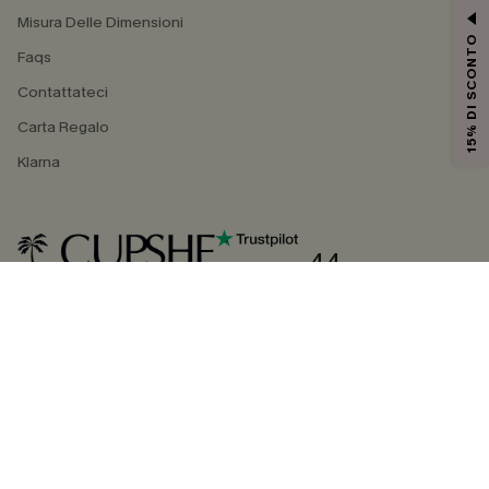
Misura Delle Dimensioni
15% DI SCONTO
Faqs
Contattateci
Carta Regalo
Klarna
4.4
SEGUICI SU
©2026 CUPSHE ITALIA