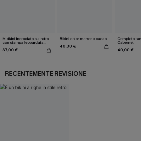
Midkini incrociato sul retro
Bikini color marrone cacao
Completo tan
con stampa leopardata
Cabernet
40,00 €
classica e set a vita alta
37,00 €
40,00 €
RECENTEMENTE REVISIONE