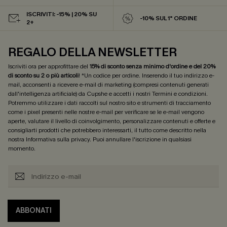
ISCRIVITI: -15% | 20% SU
-10% SUL 1° ORDINE
2+
REGALO DELLA NEWSLETTER
Iscriviti ora per approfittare del
15% di sconto senza minimo d'ordine e del 20%
di sconto su 2 o più articoli
! *Un codice per ordine. Inserendo il tuo indirizzo e-
mail, acconsenti a ricevere e-mail di marketing (compresi contenuti generati
dall'intelligenza artificiale) da Cupshe e accetti i nostri
Termini e condizioni
.
Potremmo utilizzare i dati raccolti sul nostro sito e strumenti di tracciamento
come i pixel presenti nelle nostre e-mail per verificare se le e-mail vengono
aperte, valutare il livello di coinvolgimento, personalizzare contenuti e offerte e
consigliarti prodotti che potrebbero interessarti, il tutto come descritto nella
nostra
Informativa sulla privacy
. Puoi annullare l'iscrizione in qualsiasi
momento.
ABBONATI