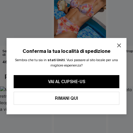
Conferma la tua località di spedizione
Set bikini blu "C'era bisogno
Che carino questo bikini
Set bikini tro
di essere lì"
floreale!
Getaway
Sembra che tu sia in
stati Uniti
.
Vuoi passare al sito locale per una
46,00 €
46,00 €
40,00 €
migliore esperienza?
POTREBBE INTERESSARTI ANCHE
VAI AL CUPSHE-US
RIMANI QUI