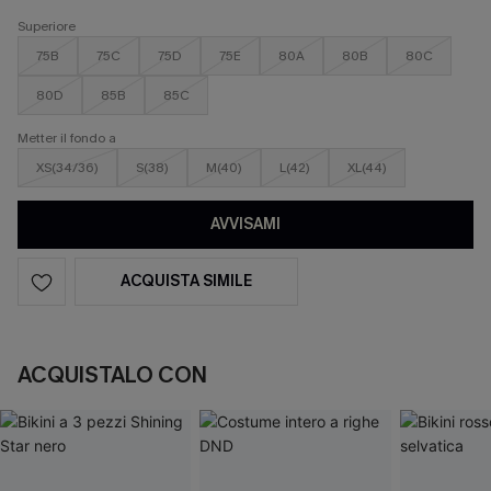
Superiore
75B
75C
75D
75E
80A
80B
80C
80D
85B
85C
Metter il fondo a
XS(34/36)
S(38)
M(40)
L(42)
XL(44)
AVVISAMI
ACQUISTA SIMILE
ACQUISTALO CON