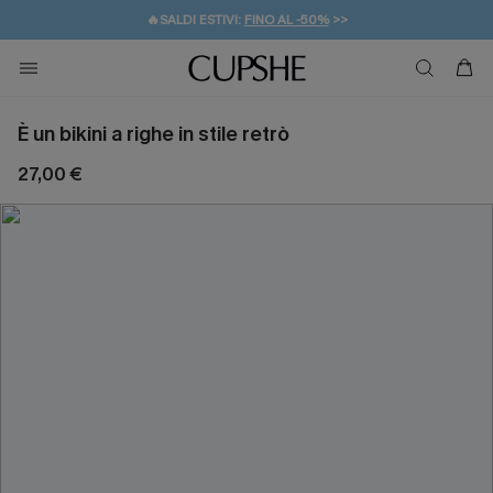
🔥SALDI ESTIVI:
FINO AL -50%
>>
💌REGALO PER I NUOVI: 20% DI SCONTO*
🚚SPEDIZIONE GRATUITA DA 49€
È un bikini a righe in stile retrò
27,00 €